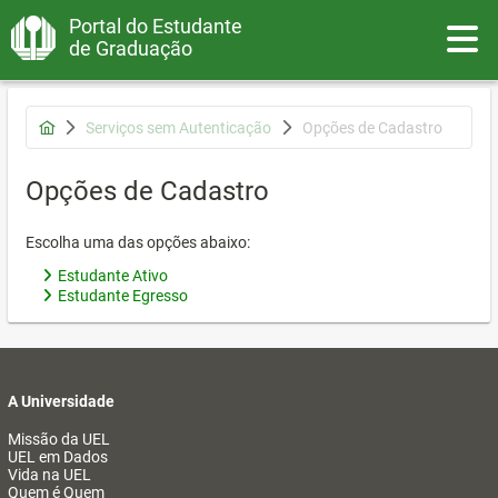
Portal do Estudante
Toggle
de Graduação
Serviços sem Autenticação
Opções de Cadastro
Opções de Cadastro
Escolha uma das opções abaixo:
Estudante Ativo
Estudante Egresso
A Universidade
Missão da UEL
UEL em Dados
Vida na UEL
Quem é Quem