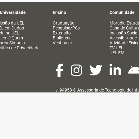
 Universidade
Ensino
Comunidade
issão da UEL
Graduação
Moradia Estuda
EL em Dados
Pesquisa/Pós
Casa de Cultur
ida na UEL
Extensão
Inclusão Social
uem é Quem
Biblioteca
Acessibilidade
arca Símbolo
Vestibular
Atividade Físic
lítica de Privacidade
TV UEL
UEL FM
v. 94958 ©
Assessoria de Tecnologia de In