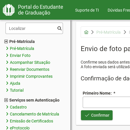
Portal do Estudante
Suporte de TI
Dúvidas Fre
de Graduação
Pré-Matrícula
Pré-Matrícula
Envio de foto pa
Pré-Matrícula
Enviar Foto
Confirme seus dados antes d
Acompanhar Situação
A foto enviada será utilizad
Reenviar Documentos
Imprimir Comprovantes
Confirmação de da
Ajuda
Tutorial
Primeiro Nome:
*
Serviços sem Autenticação
Cadastro
Cancelamento de Matrícula
Confirmar
Emissão de Certificados
eProtocolo