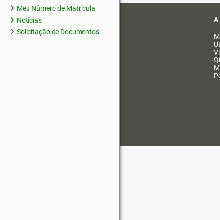
Meu Número de Matrícula
A
Notícias
Solicitação de Documentos
M
U
V
Q
M
Po