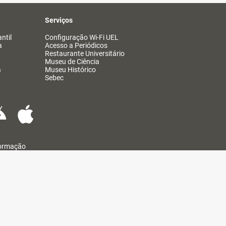
Serviços
ntil
Configuração Wi-Fi UEL
a
Acesso a Periódicos
Restaurante Universitário
Museu de Ciência
a
Museu Histórico
Sebec
formação
@