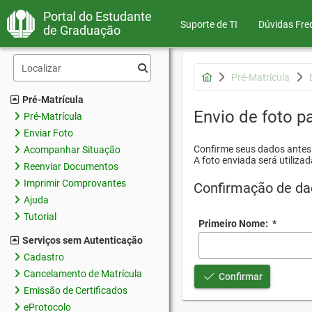
Portal do Estudante
Suporte de TI
Dúvidas Fre
de Graduação
Pré-Matrícula
Pré-Matrícula
Envio de foto pa
Pré-Matrícula
Enviar Foto
Confirme seus dados antes d
Acompanhar Situação
A foto enviada será utilizad
Reenviar Documentos
Imprimir Comprovantes
Confirmação de da
Ajuda
Tutorial
Primeiro Nome:
*
Serviços sem Autenticação
Cadastro
Cancelamento de Matrícula
Confirmar
Emissão de Certificados
eProtocolo