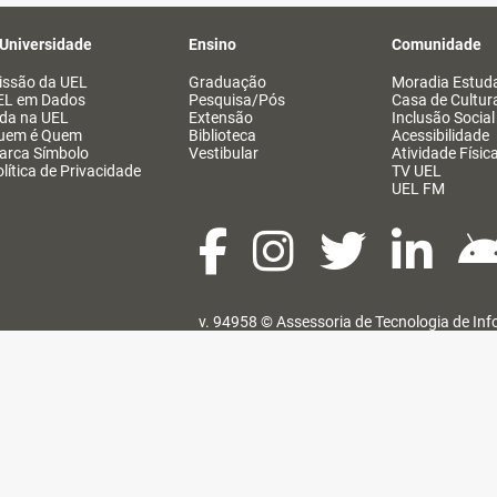
 Universidade
Ensino
Comunidade
issão da UEL
Graduação
Moradia Estuda
EL em Dados
Pesquisa/Pós
Casa de Cultur
ida na UEL
Extensão
Inclusão Social
uem é Quem
Biblioteca
Acessibilidade
arca Símbolo
Vestibular
Atividade Físic
lítica de Privacidade
TV UEL
UEL FM
v. 94958 ©
Assessoria de Tecnologia de In