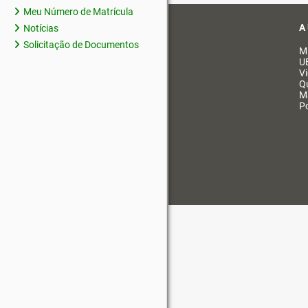
Meu Número de Matrícula
A
Notícias
Solicitação de Documentos
M
U
V
Q
M
Po