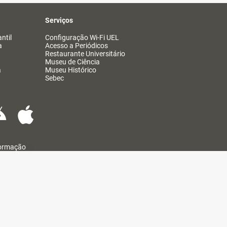
Serviços
ntil
Configuração Wi-Fi UEL
a
Acesso a Periódicos
Restaurante Universitário
Museu de Ciência
a
Museu Histórico
Sebec
formação
@