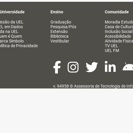
 Universidade
Ensino
Comunidade
issão da UEL
Graduação
Moradia Estuda
EL em Dados
Pesquisa/Pós
Casa de Cultur
ida na UEL
Extensão
Inclusão Social
uem é Quem
Biblioteca
Acessibilidade
arca Símbolo
Vestibular
Atividade Físic
lítica de Privacidade
TV UEL
UEL FM
v. 94958 ©
Assessoria de Tecnologia de In