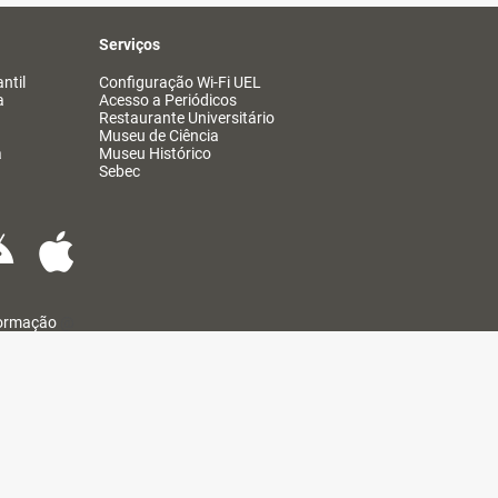
Serviços
ntil
Configuração Wi-Fi UEL
a
Acesso a Periódicos
Restaurante Universitário
Museu de Ciência
a
Museu Histórico
Sebec
formação
@