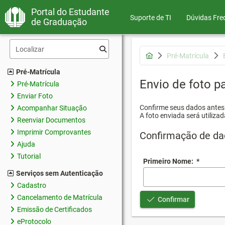
Portal do Estudante
Suporte de TI
Dúvidas Fre
de Graduação
Pré-Matrícula
Pré-Matrícula
Envio de foto pa
Pré-Matrícula
Enviar Foto
Confirme seus dados antes d
Acompanhar Situação
A foto enviada será utilizad
Reenviar Documentos
Imprimir Comprovantes
Confirmação de da
Ajuda
Tutorial
Primeiro Nome:
*
Serviços sem Autenticação
Cadastro
Cancelamento de Matrícula
Confirmar
Emissão de Certificados
eProtocolo