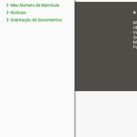
Meu Número de Matrícula
A
Notícias
Solicitação de Documentos
M
U
V
Q
M
Po