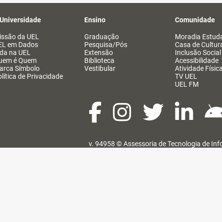
 Universidade
Ensino
Comunidade
issão da UEL
Graduação
Moradia Estuda
EL em Dados
Pesquisa/Pós
Casa de Cultur
ida na UEL
Extensão
Inclusão Social
uem é Quem
Biblioteca
Acessibilidade
arca Símbolo
Vestibular
Atividade Físic
lítica de Privacidade
TV UEL
UEL FM
v. 94958 ©
Assessoria de Tecnologia de In