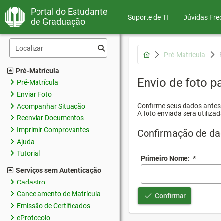
Portal do Estudante
Suporte de TI
Dúvidas Fre
de Graduação
Pré-Matrícula
Pré-Matrícula
Envio de foto pa
Pré-Matrícula
Enviar Foto
Confirme seus dados antes d
Acompanhar Situação
A foto enviada será utilizad
Reenviar Documentos
Imprimir Comprovantes
Confirmação de da
Ajuda
Tutorial
Primeiro Nome:
*
Serviços sem Autenticação
Cadastro
Cancelamento de Matrícula
Confirmar
Emissão de Certificados
eProtocolo