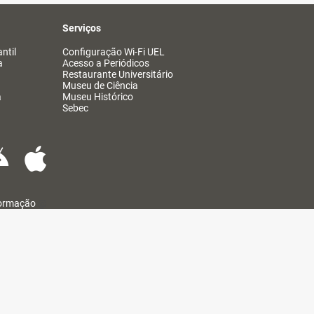
Serviços
ntil
Configuração Wi-Fi UEL
a
Acesso a Periódicos
Restaurante Universitário
Museu de Ciência
a
Museu Histórico
Sebec
formação
@