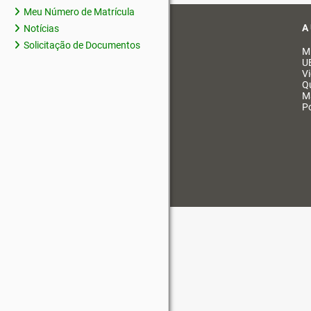
Meu Número de Matrícula
A
Notícias
Solicitação de Documentos
M
U
V
Q
M
Po