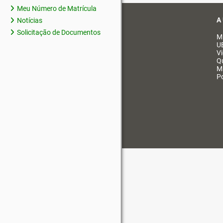
Meu Número de Matrícula
A
Notícias
Solicitação de Documentos
M
U
V
Q
M
Po