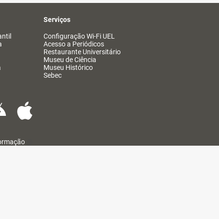
Serviços
ntil
Configuração Wi-Fi UEL
a
Acesso a Periódicos
Restaurante Universitário
Museu de Ciência
a
Museu Histórico
Sebec
formação
@