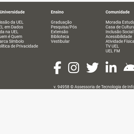
 Universidade
Ensino
Comunidade
issão da UEL
Graduação
Moradia Estuda
EL em Dados
Pesquisa/Pós
Casa de Cultur
ida na UEL
Extensão
Inclusão Social
uem é Quem
Biblioteca
Acessibilidade
arca Símbolo
Vestibular
Atividade Físic
lítica de Privacidade
TV UEL
UEL FM
v. 94958 ©
Assessoria de Tecnologia de In