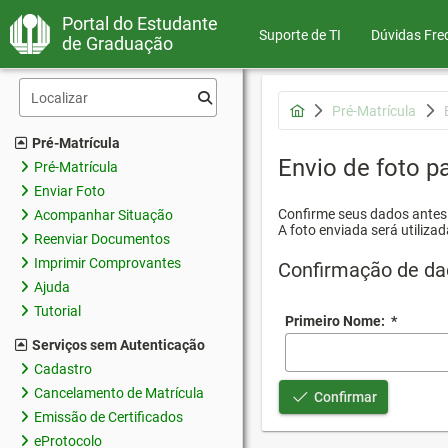
Portal do Estudante
Suporte de TI
Dúvidas Fre
de Graduação
Pré-Matrícula
Pré-Matrícula
Envio de foto pa
Pré-Matrícula
Enviar Foto
Confirme seus dados antes d
Acompanhar Situação
A foto enviada será utilizad
Reenviar Documentos
Imprimir Comprovantes
Confirmação de da
Ajuda
Tutorial
Primeiro Nome:
*
Serviços sem Autenticação
Cadastro
Cancelamento de Matrícula
Confirmar
Emissão de Certificados
eProtocolo