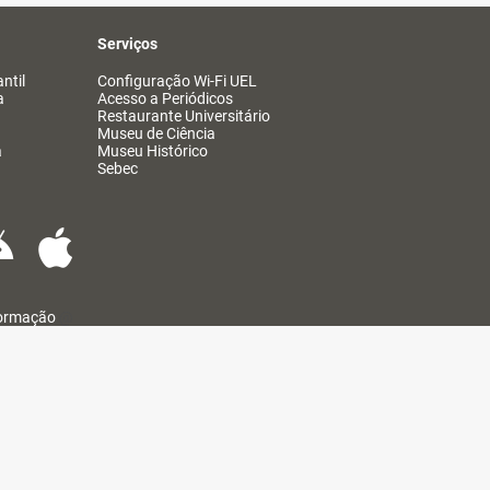
Serviços
ntil
Configuração Wi-Fi UEL
a
Acesso a Periódicos
Restaurante Universitário
Museu de Ciência
a
Museu Histórico
Sebec
formação
@