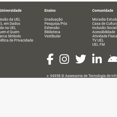
 Universidade
Ensino
Comunidade
issão da UEL
Graduação
Moradia Estuda
EL em Dados
Pesquisa/Pós
Casa de Cultur
ida na UEL
Extensão
Inclusão Social
uem é Quem
Biblioteca
Acessibilidade
arca Símbolo
Vestibular
Atividade Físic
lítica de Privacidade
TV UEL
UEL FM
v. 94958 ©
Assessoria de Tecnologia de In