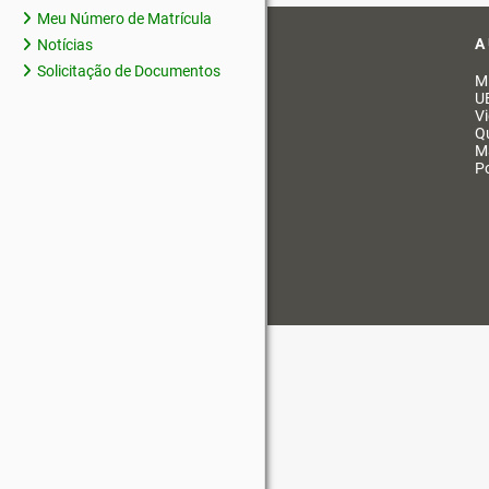
Meu Número de Matrícula
A
Notícias
Solicitação de Documentos
M
U
V
Q
M
Po