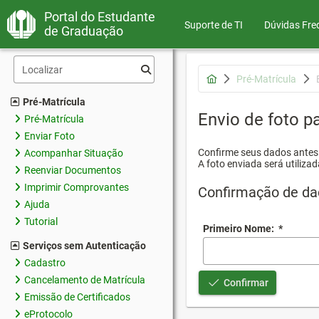
Portal do Estudante
Suporte de TI
Dúvidas Fre
de Graduação
Pré-Matrícula
Pré-Matrícula
Envio de foto pa
Pré-Matrícula
Enviar Foto
Confirme seus dados antes d
Acompanhar Situação
A foto enviada será utilizad
Reenviar Documentos
Imprimir Comprovantes
Confirmação de da
Ajuda
Tutorial
Primeiro Nome:
*
Serviços sem Autenticação
Cadastro
Cancelamento de Matrícula
Confirmar
Emissão de Certificados
eProtocolo