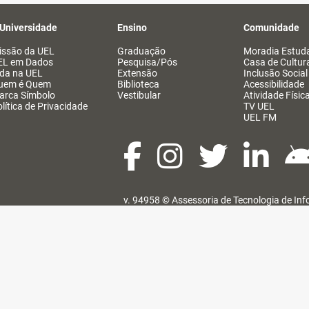
 Universidade
Ensino
Comunidade
issão da UEL
Graduação
Moradia Estuda
EL em Dados
Pesquisa/Pós
Casa de Cultur
ida na UEL
Extensão
Inclusão Social
uem é Quem
Biblioteca
Acessibilidade
arca Símbolo
Vestibular
Atividade Físic
lítica de Privacidade
TV UEL
UEL FM
v. 94958 ©
Assessoria de Tecnologia de In