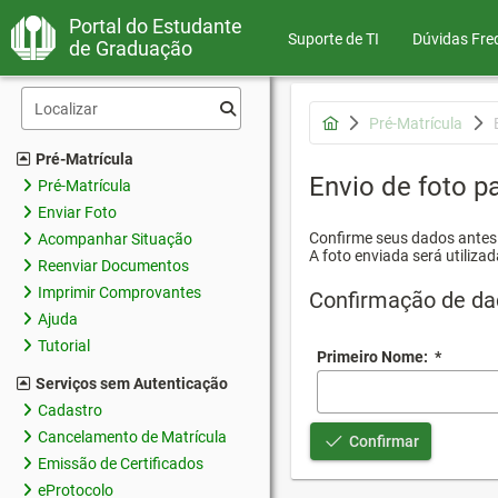
Portal do Estudante
Suporte de TI
Dúvidas Fre
de Graduação
Pré-Matrícula
Pré-Matrícula
Envio de foto pa
Pré-Matrícula
Enviar Foto
Confirme seus dados antes d
Acompanhar Situação
A foto enviada será utilizad
Reenviar Documentos
Imprimir Comprovantes
Confirmação de da
Ajuda
Tutorial
Primeiro Nome:
*
Serviços sem Autenticação
Cadastro
Cancelamento de Matrícula
Confirmar
Emissão de Certificados
eProtocolo