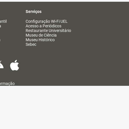
Serviços
ntil
Configuração Wi-Fi UEL
a
Acesso a Periódicos
Restaurante Universitário
Museu de Ciência
a
Museu Histórico
Sebec
formação
@