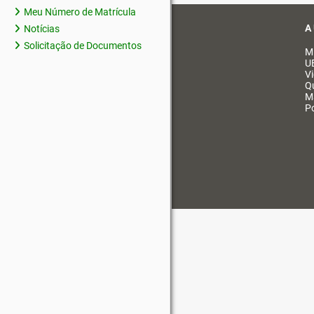
Meu Número de Matrícula
A
Notícias
Solicitação de Documentos
M
U
V
Q
M
Po