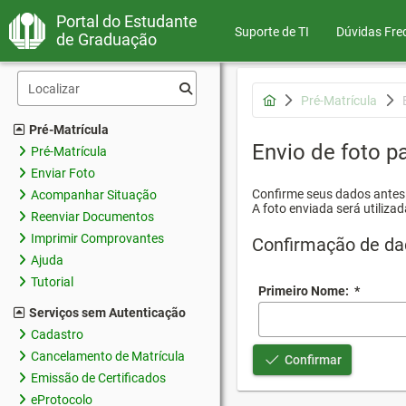
Portal do Estudante
Suporte de TI
Dúvidas Fre
de Graduação
Pré-Matrícula
Pré-Matrícula
Envio de foto pa
Pré-Matrícula
Enviar Foto
Confirme seus dados antes d
Acompanhar Situação
A foto enviada será utilizad
Reenviar Documentos
Imprimir Comprovantes
Confirmação de da
Ajuda
Tutorial
Primeiro Nome:
*
Serviços sem Autenticação
Cadastro
Cancelamento de Matrícula
Confirmar
Emissão de Certificados
eProtocolo