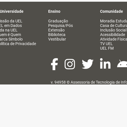
 Universidade
Ensino
Comunidade
issão da UEL
Graduação
Moradia Estuda
EL em Dados
Pesquisa/Pós
Casa de Cultur
ida na UEL
Extensão
Inclusão Social
uem é Quem
Biblioteca
Acessibilidade
arca Símbolo
Vestibular
Atividade Físic
lítica de Privacidade
TV UEL
UEL FM
v. 94958 ©
Assessoria de Tecnologia de In