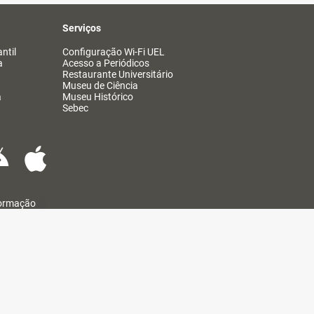
Serviços
ntil
Configuração Wi-Fi UEL
a
Acesso a Periódicos
Restaurante Universitário
Museu de Ciência
a
Museu Histórico
Sebec
formação
@