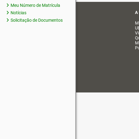
Meu Número de Matrícula
A
Notícias
Solicitação de Documentos
M
U
V
Q
M
Po