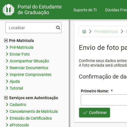
Portal do Estudante
Suporte de TI
Dúvidas Fre
de Graduação
Pré-Matrícula
Pré-Matrícula
Envio de foto pa
Pré-Matrícula
Enviar Foto
Confirme seus dados antes d
Acompanhar Situação
A foto enviada será utilizad
Reenviar Documentos
Imprimir Comprovantes
Confirmação de da
Ajuda
Tutorial
Primeiro Nome:
*
Serviços sem Autenticação
Cadastro
Cancelamento de Matrícula
Confirmar
Emissão de Certificados
eProtocolo