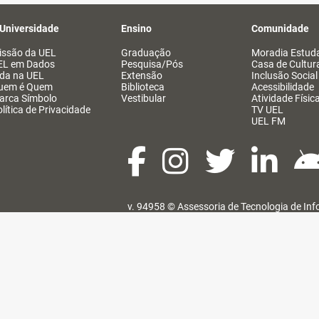
 Universidade
Ensino
Comunidade
issão da UEL
Graduação
Moradia Estuda
EL em Dados
Pesquisa/Pós
Casa de Cultur
ida na UEL
Extensão
Inclusão Social
uem é Quem
Biblioteca
Acessibilidade
arca Símbolo
Vestibular
Atividade Físic
lítica de Privacidade
TV UEL
UEL FM
v. 94958 ©
Assessoria de Tecnologia de In