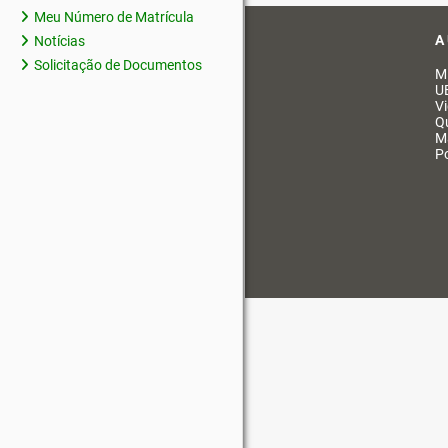
Meu Número de Matrícula
A
Notícias
Solicitação de Documentos
M
U
V
Q
M
Po