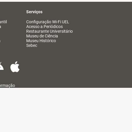
Serviços
ntil
Configuração Wi-Fi UEL
a
Acesso a Periódicos
Restaurante Universitário
Museu de Ciência
a
Museu Histórico
Sebec
formação
@