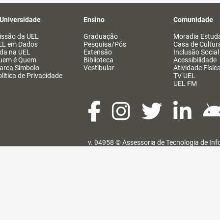
 Universidade
Ensino
Comunidade
issão da UEL
Graduação
Moradia Estuda
EL em Dados
Pesquisa/Pós
Casa de Cultur
ida na UEL
Extensão
Inclusão Social
uem é Quem
Biblioteca
Acessibilidade
arca Símbolo
Vestibular
Atividade Físic
lítica de Privacidade
TV UEL
UEL FM
v. 94958 ©
Assessoria de Tecnologia de In