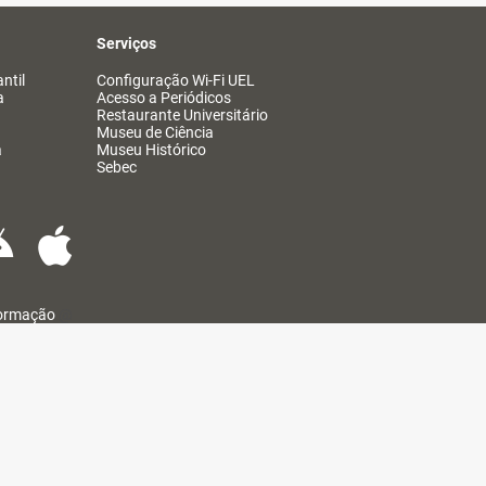
Serviços
ntil
Configuração Wi-Fi UEL
a
Acesso a Periódicos
Restaurante Universitário
Museu de Ciência
a
Museu Histórico
Sebec
formação
@