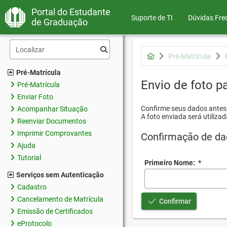
Portal do Estudante
Suporte de TI
Dúvidas Fre
de Graduação
Pré-Matrícula
Pré-Matrícula
Envio de foto pa
Pré-Matrícula
Enviar Foto
Confirme seus dados antes d
Acompanhar Situação
A foto enviada será utilizad
Reenviar Documentos
Imprimir Comprovantes
Confirmação de da
Ajuda
Tutorial
Primeiro Nome:
*
Serviços sem Autenticação
Cadastro
Cancelamento de Matrícula
Confirmar
Emissão de Certificados
eProtocolo