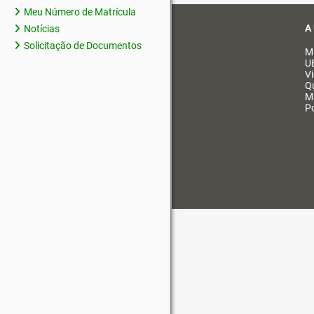
Meu Número de Matrícula
A
Notícias
Solicitação de Documentos
M
U
V
Q
M
Po