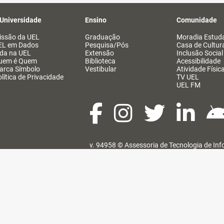
 Universidade
Ensino
Comunidade
issão da UEL
Graduação
Moradia Estuda
EL em Dados
Pesquisa/Pós
Casa de Cultur
ida na UEL
Extensão
Inclusão Social
uem é Quem
Biblioteca
Acessibilidade
arca Símbolo
Vestibular
Atividade Físic
lítica de Privacidade
TV UEL
UEL FM
v. 94958 ©
Assessoria de Tecnologia de In