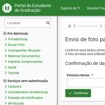
Portal do Estudante
Suporte de TI
Dúvidas Fre
de Graduação
Pré-Matrícula
Pré-Matrícula
Envio de foto pa
Pré-Matrícula
Enviar Foto
Confirme seus dados antes d
Acompanhar Situação
A foto enviada será utilizad
Reenviar Documentos
Imprimir Comprovantes
Confirmação de da
Ajuda
Tutorial
Primeiro Nome:
*
Serviços sem Autenticação
Cadastro
Cancelamento de Matrícula
Confirmar
Emissão de Certificados
eProtocolo