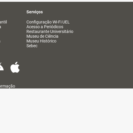
Serviços
ntil
Configuração Wi-Fi UEL
a
Acesso a Periódicos
Restaurante Universitário
Museu de Ciência
a
Museu Histórico
Sebec
formação
@