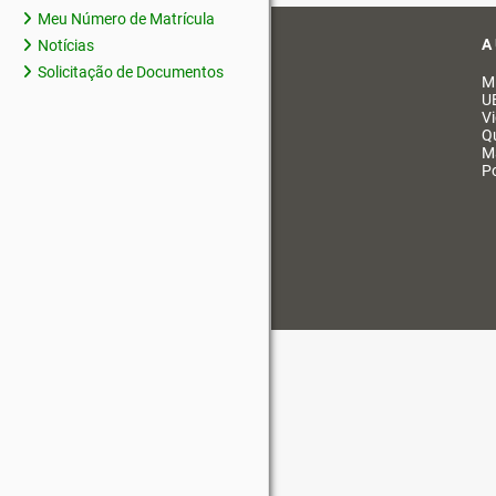
Meu Número de Matrícula
A
Notícias
Solicitação de Documentos
M
U
V
Q
M
Po