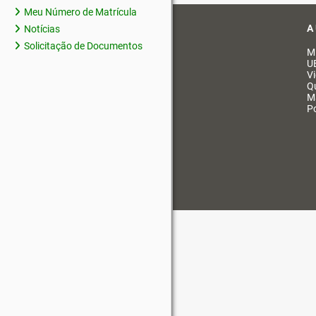
Meu Número de Matrícula
A
Notícias
Solicitação de Documentos
M
U
V
Q
M
Po