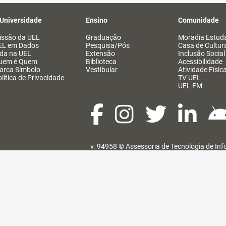
 Universidade
Ensino
Comunidade
issão da UEL
Graduação
Moradia Estuda
EL em Dados
Pesquisa/Pós
Casa de Cultur
ida na UEL
Extensão
Inclusão Social
uem é Quem
Biblioteca
Acessibilidade
arca Símbolo
Vestibular
Atividade Físic
lítica de Privacidade
TV UEL
UEL FM
v. 94958 ©
Assessoria de Tecnologia de In