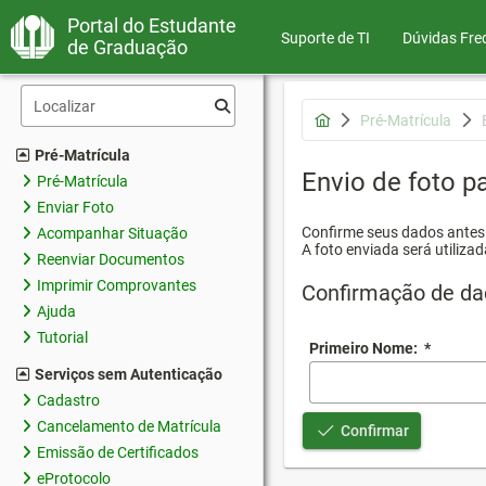
Portal do Estudante
Suporte de TI
Dúvidas Fre
de Graduação
Pré-Matrícula
Pré-Matrícula
Envio de foto pa
Pré-Matrícula
Enviar Foto
Confirme seus dados antes d
Acompanhar Situação
A foto enviada será utilizad
Reenviar Documentos
Imprimir Comprovantes
Confirmação de da
Ajuda
Tutorial
Primeiro Nome:
*
Serviços sem Autenticação
Cadastro
Cancelamento de Matrícula
Confirmar
Emissão de Certificados
eProtocolo