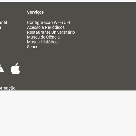
Serviços
ntil
Configuração Wi-Fi UEL
a
Acesso a Periódicos
Restaurante Universitário
Museu de Ciência
a
Museu Histórico
Sebec
formação
@