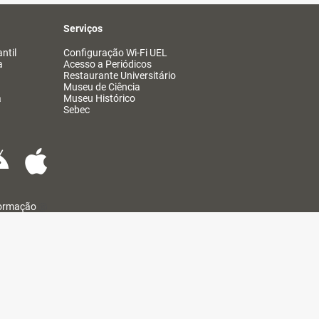
Serviços
ntil
Configuração Wi-Fi UEL
a
Acesso a Periódicos
Restaurante Universitário
Museu de Ciência
a
Museu Histórico
Sebec
formação
@