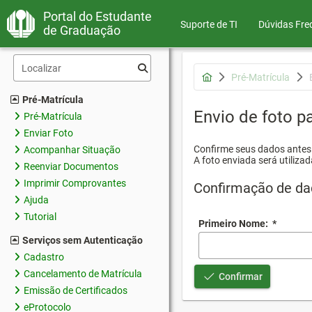
Portal do Estudante
Suporte de TI
Dúvidas Fre
de Graduação
Pré-Matrícula
Pré-Matrícula
Envio de foto pa
Pré-Matrícula
Enviar Foto
Confirme seus dados antes d
Acompanhar Situação
A foto enviada será utilizad
Reenviar Documentos
Imprimir Comprovantes
Confirmação de da
Ajuda
Tutorial
Primeiro Nome:
*
Serviços sem Autenticação
Cadastro
Cancelamento de Matrícula
Confirmar
Emissão de Certificados
eProtocolo