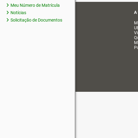
Meu Número de Matrícula
A
Notícias
Solicitação de Documentos
M
U
V
Q
M
Po