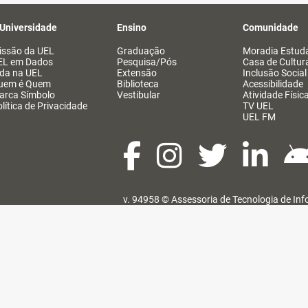
 Universidade
Ensino
Comunidade
issão da UEL
Graduação
Moradia Estuda
EL em Dados
Pesquisa/Pós
Casa de Cultur
ida na UEL
Extensão
Inclusão Social
uem é Quem
Biblioteca
Acessibilidade
arca Símbolo
Vestibular
Atividade Físic
lítica de Privacidade
TV UEL
UEL FM
v. 94958 ©
Assessoria de Tecnologia de In