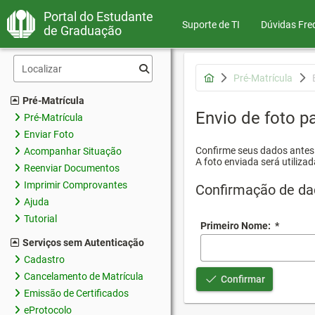
Portal do Estudante
Suporte de TI
Dúvidas Fre
de Graduação
Pré-Matrícula
Pré-Matrícula
Envio de foto pa
Pré-Matrícula
Enviar Foto
Confirme seus dados antes d
Acompanhar Situação
A foto enviada será utilizad
Reenviar Documentos
Imprimir Comprovantes
Confirmação de da
Ajuda
Tutorial
Primeiro Nome:
*
Serviços sem Autenticação
Cadastro
Cancelamento de Matrícula
Confirmar
Emissão de Certificados
eProtocolo