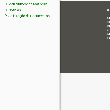
Meu Número de Matrícula
A
Notícias
Solicitação de Documentos
M
U
V
Q
M
Po