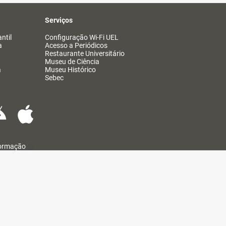
Serviços
ntil
Configuração Wi-Fi UEL
a
Acesso a Periódicos
Restaurante Universitário
Museu de Ciência
a
Museu Histórico
Sebec
formação
@