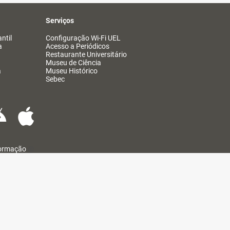
Serviços
ntil
Configuração Wi-Fi UEL
a
Acesso a Periódicos
Restaurante Universitário
Museu de Ciência
a
Museu Histórico
Sebec
formação
@