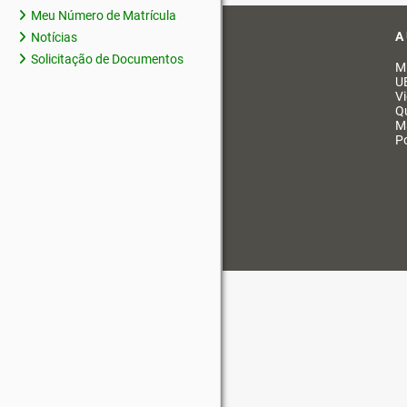
Meu Número de Matrícula
A
Notícias
Solicitação de Documentos
M
U
V
Q
M
Po