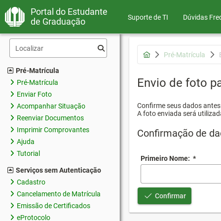
Portal do Estudante
Suporte de TI
Dúvidas Fre
de Graduação
Pré-Matrícula
Pré-Matrícula
Envio de foto pa
Pré-Matrícula
Enviar Foto
Confirme seus dados antes d
Acompanhar Situação
A foto enviada será utilizad
Reenviar Documentos
Imprimir Comprovantes
Confirmação de da
Ajuda
Tutorial
Primeiro Nome:
*
Serviços sem Autenticação
Cadastro
Cancelamento de Matrícula
Confirmar
Emissão de Certificados
eProtocolo