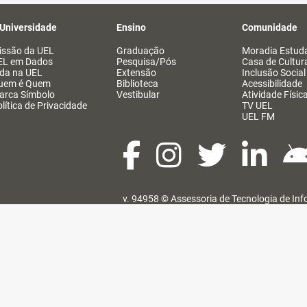
 Universidade
Ensino
Comunidade
issão da UEL
Graduação
Moradia Estuda
EL em Dados
Pesquisa/Pós
Casa de Cultur
ida na UEL
Extensão
Inclusão Social
uem é Quem
Biblioteca
Acessibilidade
arca Símbolo
Vestibular
Atividade Físic
lítica de Privacidade
TV UEL
UEL FM
v. 94958 ©
Assessoria de Tecnologia de In