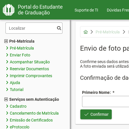
Portal do Estudante
Suporte de TI
Dúvidas Fre
de Graduação
Pré-Matrícula
Pré-Matrícula
Envio de foto pa
Pré-Matrícula
Enviar Foto
Confirme seus dados antes d
Acompanhar Situação
A foto enviada será utilizad
Reenviar Documentos
Imprimir Comprovantes
Confirmação de da
Ajuda
Tutorial
Primeiro Nome:
*
Serviços sem Autenticação
Cadastro
Cancelamento de Matrícula
Confirmar
Emissão de Certificados
eProtocolo