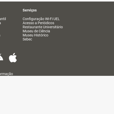
Serviços
ntil
Configuração Wi-Fi UEL
a
Acesso a Periódicos
Restaurante Universitário
Museu de Ciência
a
Museu Histórico
Sebec
formação
@