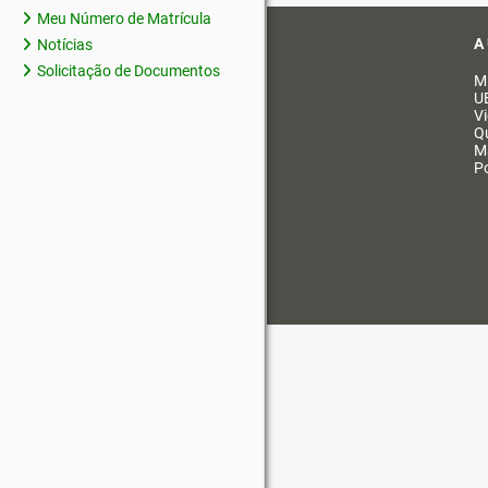
Meu Número de Matrícula
A
Notícias
Solicitação de Documentos
M
U
V
Q
M
Po