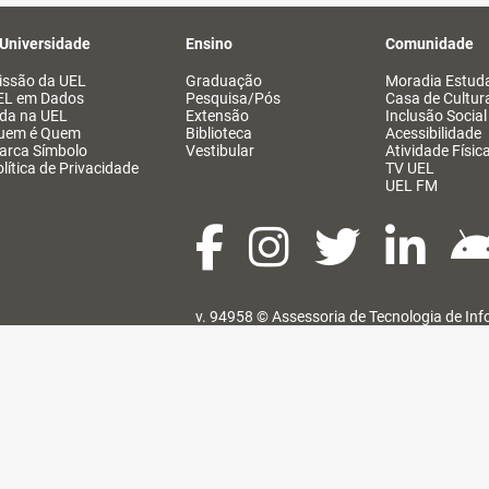
 Universidade
Ensino
Comunidade
issão da UEL
Graduação
Moradia Estuda
EL em Dados
Pesquisa/Pós
Casa de Cultur
ida na UEL
Extensão
Inclusão Social
uem é Quem
Biblioteca
Acessibilidade
arca Símbolo
Vestibular
Atividade Físic
lítica de Privacidade
TV UEL
UEL FM
v. 94958 ©
Assessoria de Tecnologia de In