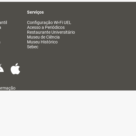
Serviços
ntil
Configuração Wi-Fi UEL
a
Acesso a Periódicos
Restaurante Universitário
Museu de Ciência
a
Museu Histórico
Sebec
formação
@