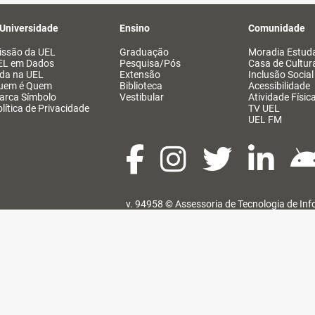
 Universidade
Ensino
Comunidade
issão da UEL
Graduação
Moradia Estuda
EL em Dados
Pesquisa/Pós
Casa de Cultur
ida na UEL
Extensão
Inclusão Social
uem é Quem
Biblioteca
Acessibilidade
arca Símbolo
Vestibular
Atividade Físic
lítica de Privacidade
TV UEL
UEL FM
v. 94958 ©
Assessoria de Tecnologia de In