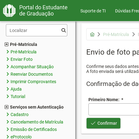
Portal do Estudante
Suporte de TI
Dúvidas Fre
de Graduação
Pré-Matrícula
Pré-Matrícula
Envio de foto pa
Pré-Matrícula
Enviar Foto
Confirme seus dados antes d
Acompanhar Situação
A foto enviada será utilizad
Reenviar Documentos
Imprimir Comprovantes
Confirmação de da
Ajuda
Tutorial
Primeiro Nome:
*
Serviços sem Autenticação
Cadastro
Cancelamento de Matrícula
Confirmar
Emissão de Certificados
eProtocolo