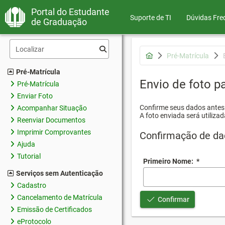
Portal do Estudante
Suporte de TI
Dúvidas Fre
de Graduação
Pré-Matrícula
Pré-Matrícula
Envio de foto pa
Pré-Matrícula
Enviar Foto
Confirme seus dados antes d
Acompanhar Situação
A foto enviada será utilizad
Reenviar Documentos
Imprimir Comprovantes
Confirmação de da
Ajuda
Tutorial
Primeiro Nome:
*
Serviços sem Autenticação
Cadastro
Cancelamento de Matrícula
Confirmar
Emissão de Certificados
eProtocolo