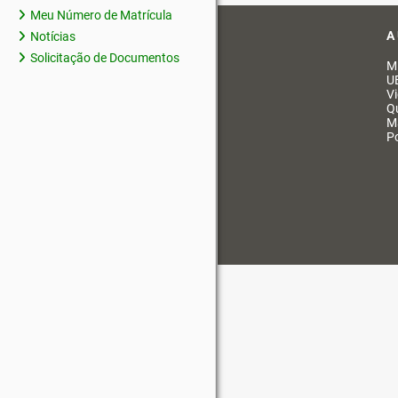
Meu Número de Matrícula
A
Notícias
Solicitação de Documentos
M
U
V
Q
M
Po