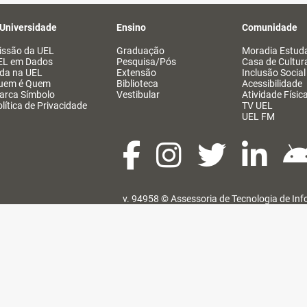
 Universidade
Ensino
Comunidade
issão da UEL
Graduação
Moradia Estuda
EL em Dados
Pesquisa/Pós
Casa de Cultur
ida na UEL
Extensão
Inclusão Social
uem é Quem
Biblioteca
Acessibilidade
arca Símbolo
Vestibular
Atividade Físic
lítica de Privacidade
TV UEL
UEL FM
v. 94958 ©
Assessoria de Tecnologia de In