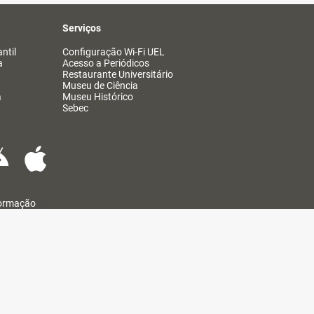
Serviços
ntil
Configuração Wi-Fi UEL
a
Acesso a Periódicos
Restaurante Universitário
Museu de Ciência
a
Museu Histórico
Sebec
formação
@