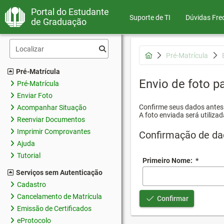
Portal do Estudante
Suporte de TI
Dúvidas Fre
de Graduação
Pré-Matrícula
Pré-Matrícula
Envio de foto pa
Pré-Matrícula
Enviar Foto
Confirme seus dados antes d
Acompanhar Situação
A foto enviada será utilizad
Reenviar Documentos
Imprimir Comprovantes
Confirmação de da
Ajuda
Tutorial
Primeiro Nome:
*
Serviços sem Autenticação
Cadastro
Cancelamento de Matrícula
Confirmar
Emissão de Certificados
eProtocolo