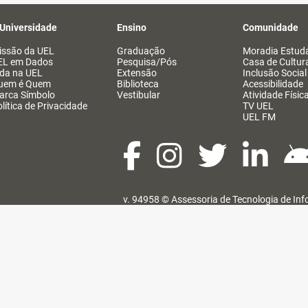
 Universidade
Ensino
Comunidade
issão da UEL
Graduação
Moradia Estuda
EL em Dados
Pesquisa/Pós
Casa de Cultur
ida na UEL
Extensão
Inclusão Social
uem é Quem
Biblioteca
Acessibilidade
arca Símbolo
Vestibular
Atividade Físic
lítica de Privacidade
TV UEL
UEL FM
v. 94958 ©
Assessoria de Tecnologia de In