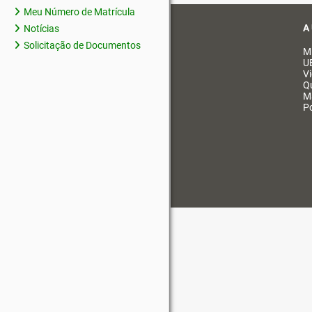
Meu Número de Matrícula
A
Notícias
Solicitação de Documentos
M
U
V
Q
M
Po