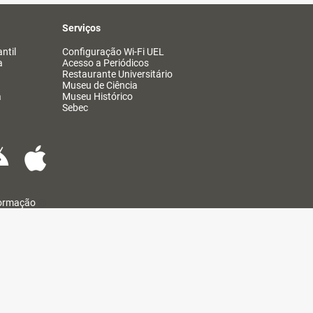
Serviços
ntil
Configuração Wi-Fi UEL
a
Acesso a Periódicos
Restaurante Universitário
Museu de Ciência
a
Museu Histórico
Sebec
formação
@