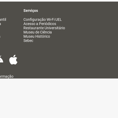
Serviços
ntil
Configuração Wi-Fi UEL
a
Acesso a Periódicos
Restaurante Universitário
Museu de Ciência
a
Museu Histórico
Sebec
formação
@