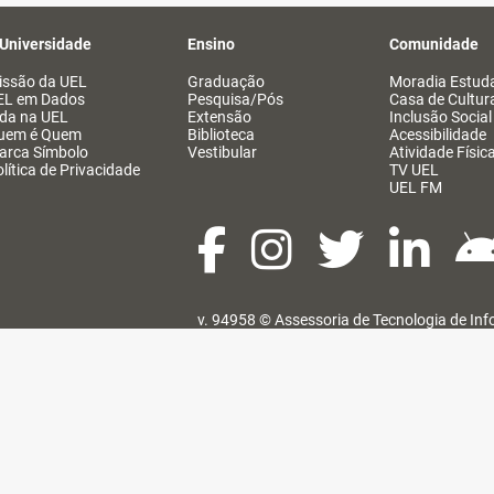
 Universidade
Ensino
Comunidade
issão da UEL
Graduação
Moradia Estuda
EL em Dados
Pesquisa/Pós
Casa de Cultur
ida na UEL
Extensão
Inclusão Social
uem é Quem
Biblioteca
Acessibilidade
arca Símbolo
Vestibular
Atividade Físic
lítica de Privacidade
TV UEL
UEL FM
v. 94958 ©
Assessoria de Tecnologia de In