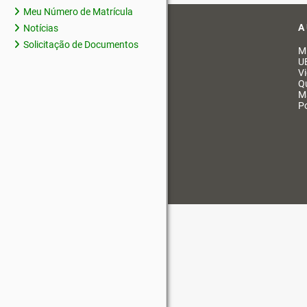
Meu Número de Matrícula
A
Notícias
Solicitação de Documentos
M
U
V
Q
M
Po