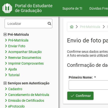
Portal do Estudante
Suporte de TI
Dúvidas Fre
de Graduação
Pré-Matrícula
Pré-Matrícula
Envio de foto pa
Pré-Matrícula
Enviar Foto
Confirme seus dados antes d
Acompanhar Situação
A foto enviada será utilizad
Reenviar Documentos
Imprimir Comprovantes
Confirmação de da
Ajuda
Tutorial
Primeiro Nome:
*
Serviços sem Autenticação
Cadastro
Cancelamento de Matrícula
Confirmar
Emissão de Certificados
eProtocolo