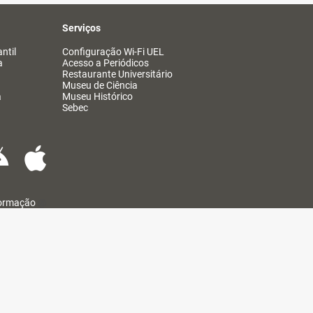
Serviços
ntil
Configuração Wi-Fi UEL
a
Acesso a Periódicos
Restaurante Universitário
Museu de Ciência
a
Museu Histórico
Sebec
formação
@