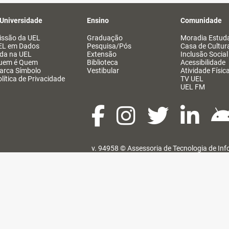
 Universidade
Ensino
Comunidade
issão da UEL
Graduação
Moradia Estuda
EL em Dados
Pesquisa/Pós
Casa de Cultur
ida na UEL
Extensão
Inclusão Social
uem é Quem
Biblioteca
Acessibilidade
arca Símbolo
Vestibular
Atividade Físic
lítica de Privacidade
TV UEL
UEL FM
v. 94958 ©
Assessoria de Tecnologia de In