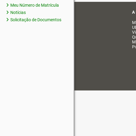
Meu Número de Matrícula
A
Notícias
Solicitação de Documentos
M
U
V
Q
M
Po