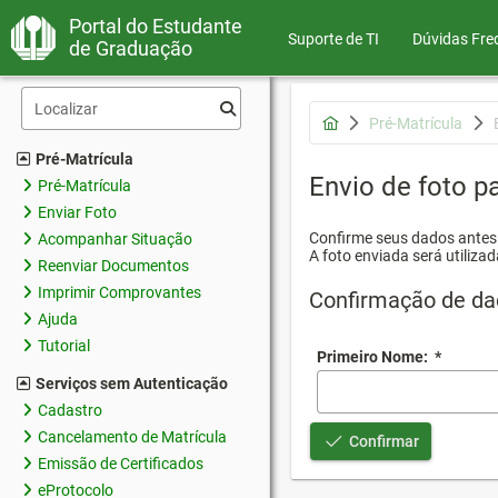
Portal do Estudante
Suporte de TI
Dúvidas Fre
de Graduação
Pré-Matrícula
Pré-Matrícula
Envio de foto pa
Pré-Matrícula
Enviar Foto
Confirme seus dados antes d
Acompanhar Situação
A foto enviada será utilizad
Reenviar Documentos
Imprimir Comprovantes
Confirmação de da
Ajuda
Tutorial
Primeiro Nome:
*
Serviços sem Autenticação
Cadastro
Cancelamento de Matrícula
Confirmar
Emissão de Certificados
eProtocolo