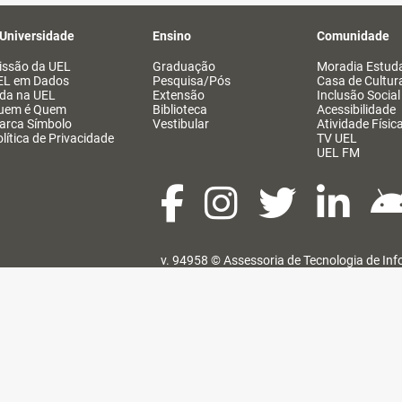
 Universidade
Ensino
Comunidade
issão da UEL
Graduação
Moradia Estuda
EL em Dados
Pesquisa/Pós
Casa de Cultur
ida na UEL
Extensão
Inclusão Social
uem é Quem
Biblioteca
Acessibilidade
arca Símbolo
Vestibular
Atividade Físic
lítica de Privacidade
TV UEL
UEL FM
v. 94958 ©
Assessoria de Tecnologia de In