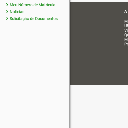
Meu Número de Matrícula
A
Notícias
Solicitação de Documentos
M
U
V
Q
M
Po