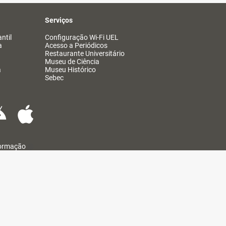
Serviços
ntil
Configuração Wi-Fi UEL
a
Acesso a Periódicos
Restaurante Universitário
Museu de Ciência
a
Museu Histórico
Sebec
formação
@