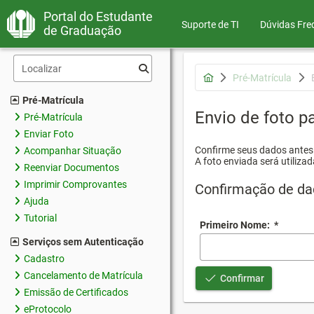
Portal do Estudante
Suporte de TI
Dúvidas Fre
de Graduação
Pré-Matrícula
Pré-Matrícula
Envio de foto pa
Pré-Matrícula
Enviar Foto
Confirme seus dados antes d
Acompanhar Situação
A foto enviada será utilizad
Reenviar Documentos
Imprimir Comprovantes
Confirmação de da
Ajuda
Tutorial
Primeiro Nome:
*
Serviços sem Autenticação
Cadastro
Cancelamento de Matrícula
Confirmar
Emissão de Certificados
eProtocolo