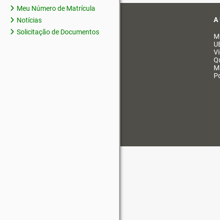
Meu Número de Matrícula
A
Notícias
Solicitação de Documentos
M
U
V
Q
M
Po