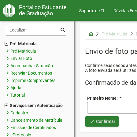
Portal do Estudante
Suporte de TI
Dúvidas Fre
de Graduação
Pré-Matrícula
Pré-Matrícula
Envio de foto pa
Pré-Matrícula
Enviar Foto
Confirme seus dados antes d
Acompanhar Situação
A foto enviada será utilizad
Reenviar Documentos
Imprimir Comprovantes
Confirmação de da
Ajuda
Tutorial
Primeiro Nome:
*
Serviços sem Autenticação
Cadastro
Cancelamento de Matrícula
Confirmar
Emissão de Certificados
eProtocolo