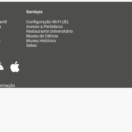
Serviços
ntil
Configuração Wi-Fi UEL
a
Acesso a Periódicos
Restaurante Universitário
Museu de Ciência
a
Museu Histórico
Sebec
formação
@