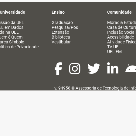
 Universidade
Ensino
Comunidade
issão da UEL
Graduação
Moradia Estuda
EL em Dados
Pesquisa/Pós
Casa de Cultur
ida na UEL
Extensão
Inclusão Social
uem é Quem
Biblioteca
Acessibilidade
arca Símbolo
Vestibular
Atividade Físic
lítica de Privacidade
TV UEL
UEL FM
v. 94958 ©
Assessoria de Tecnologia de In