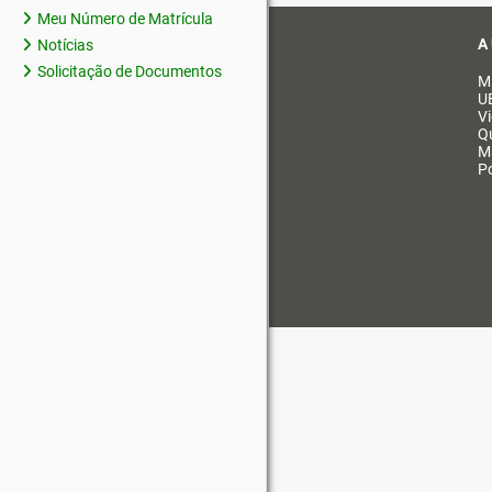
Meu Número de Matrícula
A
Notícias
Solicitação de Documentos
M
U
V
Q
M
Po