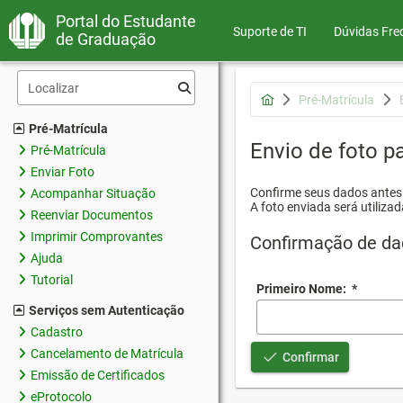
Portal do Estudante
Suporte de TI
Dúvidas Fre
de Graduação
Pré-Matrícula
Pré-Matrícula
Envio de foto pa
Pré-Matrícula
Enviar Foto
Confirme seus dados antes d
Acompanhar Situação
A foto enviada será utilizad
Reenviar Documentos
Imprimir Comprovantes
Confirmação de da
Ajuda
Tutorial
Primeiro Nome:
*
Serviços sem Autenticação
Cadastro
Cancelamento de Matrícula
Confirmar
Emissão de Certificados
eProtocolo