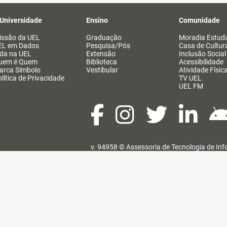
 Universidade
Ensino
Comunidade
issão da UEL
Graduação
Moradia Estuda
EL em Dados
Pesquisa/Pós
Casa de Cultur
ida na UEL
Extensão
Inclusão Social
uem é Quem
Biblioteca
Acessibilidade
arca Símbolo
Vestibular
Atividade Físic
lítica de Privacidade
TV UEL
UEL FM
v. 94958 ©
Assessoria de Tecnologia de In