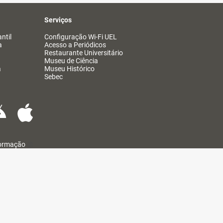
Serviços
ntil
Configuração Wi-Fi UEL
a
Acesso a Periódicos
Restaurante Universitário
Museu de Ciência
a
Museu Histórico
Sebec
formação
@