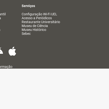
Serviços
ntil
Configuração Wi-Fi UEL
a
Acesso a Periódicos
Restaurante Universitário
Museu de Ciência
a
Museu Histórico
Sebec
formação
@