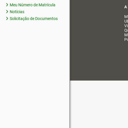
Meu Número de Matrícula
A
Notícias
M
Solicitação de Documentos
U
V
Q
M
Po