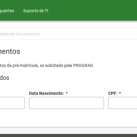
quentes
Suporte de TI
Reenviar Documentos
mentos
os da pré-matrícula, se solicitado pela PROGRAD.
dos
Data Nascimento:
*
CPF:
*