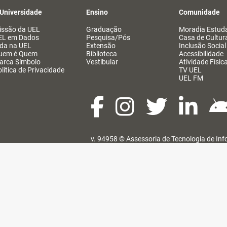
 Universidade
Ensino
Comunidade
issão da UEL
Graduação
Moradia Estuda
EL em Dados
Pesquisa/Pós
Casa de Cultur
ida na UEL
Extensão
Inclusão Social
uem é Quem
Biblioteca
Acessibilidade
arca Símbolo
Vestibular
Atividade Físic
lítica de Privacidade
TV UEL
UEL FM
v. 94958 ©
Assessoria de Tecnologia de In