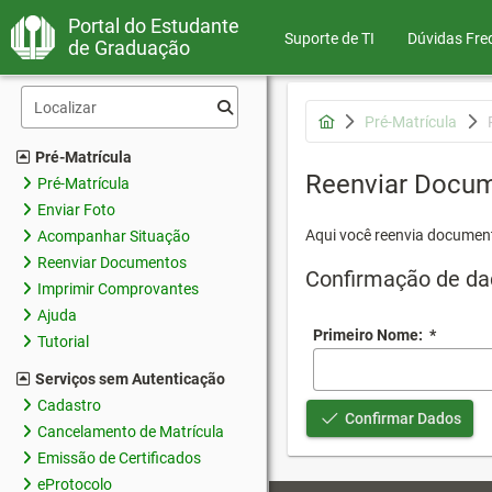
Portal do Estudante
Suporte de TI
Dúvidas Fre
de Graduação
Pré-Matrícula
Pré-Matrícula
Reenviar Docu
Pré-Matrícula
Enviar Foto
Aqui você reenvia document
Acompanhar Situação
Reenviar Documentos
Confirmação de da
Imprimir Comprovantes
Ajuda
Primeiro Nome:
*
Tutorial
Serviços sem Autenticação
Cadastro
Confirmar Dados
Cancelamento de Matrícula
Emissão de Certificados
eProtocolo