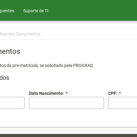
quentes
Suporte de TI
Reenviar Documentos
mentos
os da pré-matrícula, se solicitado pela PROGRAD.
dos
Data Nascimento:
*
CPF:
*