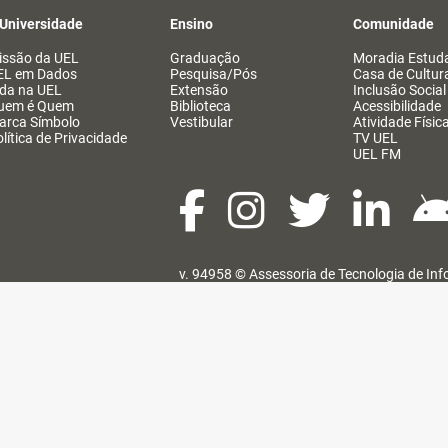
 Universidade
Ensino
Comunidade
issão da UEL
Graduação
Moradia Estuda
EL em Dados
Pesquisa/Pós
Casa de Cultur
ida na UEL
Extensão
Inclusão Social
uem é Quem
Biblioteca
Acessibilidade
arca Símbolo
Vestibular
Atividade Físic
lítica de Privacidade
TV UEL
UEL FM
v. 94958 ©
Assessoria de Tecnologia de In