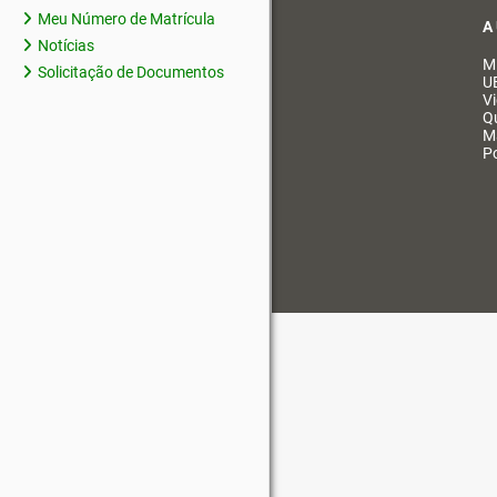
Meu Número de Matrícula
A
Notícias
M
Solicitação de Documentos
U
V
Q
M
Po