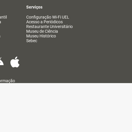
Serviços
ntil
Configuração Wi-Fi UEL
a
Acesso a Periódicos
Restaurante Universitário
Museu de Ciência
a
Museu Histórico
Sebec
formação
@