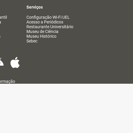
Serviços
ntil
Configuração Wi-Fi UEL
a
Acesso a Periódicos
Restaurante Universitário
Museu de Ciência
a
Museu Histórico
Sebec
formação
@