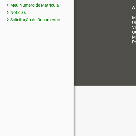
Meu Número de Matrícula
A
Notícias
M
Solicitação de Documentos
U
V
Q
M
Po