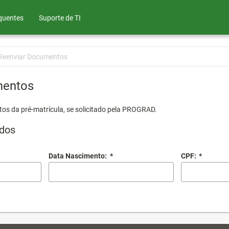
quentes
Suporte de TI
Reenviar Documentos
mentos
os da pré-matrícula, se solicitado pela PROGRAD.
dos
Data Nascimento:
*
CPF:
*