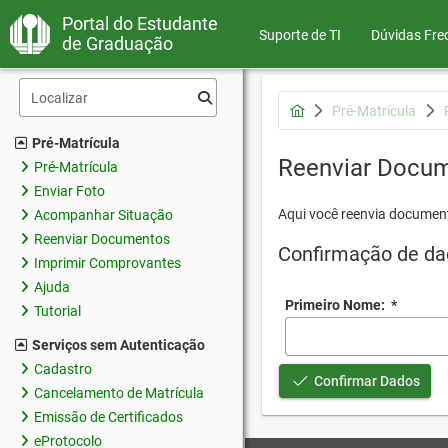
Portal do Estudante
Suporte de TI
Dúvidas Fre
de Graduação
Pré-Matrícula
Pré-Matrícula
Reenviar Docu
Pré-Matrícula
Enviar Foto
Aqui você reenvia document
Acompanhar Situação
Reenviar Documentos
Confirmação de da
Imprimir Comprovantes
Ajuda
Primeiro Nome:
*
Tutorial
Serviços sem Autenticação
Cadastro
Confirmar Dados
Cancelamento de Matrícula
Emissão de Certificados
eProtocolo