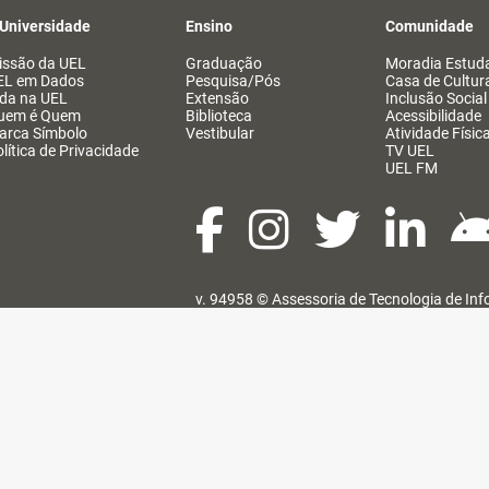
 Universidade
Ensino
Comunidade
issão da UEL
Graduação
Moradia Estuda
EL em Dados
Pesquisa/Pós
Casa de Cultur
ida na UEL
Extensão
Inclusão Social
uem é Quem
Biblioteca
Acessibilidade
arca Símbolo
Vestibular
Atividade Físic
lítica de Privacidade
TV UEL
UEL FM
v. 94958 ©
Assessoria de Tecnologia de In