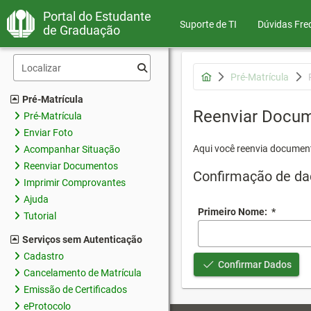
Portal do Estudante
Suporte de TI
Dúvidas Fre
de Graduação
Pré-Matrícula
Pré-Matrícula
Reenviar Docu
Pré-Matrícula
Enviar Foto
Aqui você reenvia document
Acompanhar Situação
Reenviar Documentos
Confirmação de da
Imprimir Comprovantes
Ajuda
Primeiro Nome:
*
Tutorial
Serviços sem Autenticação
Cadastro
Confirmar Dados
Cancelamento de Matrícula
Emissão de Certificados
eProtocolo