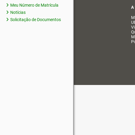
Meu Número de Matrícula
A
Notícias
M
Solicitação de Documentos
U
V
Q
M
Po