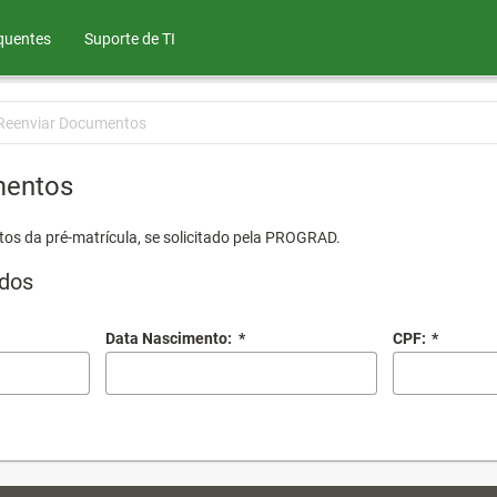
quentes
Suporte de TI
Reenviar Documentos
mentos
os da pré-matrícula, se solicitado pela PROGRAD.
dos
Data Nascimento:
*
CPF:
*