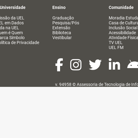
 Universidade
Ensino
Comunidade
issão da UEL
Graduação
Moradia Estuda
EL em Dados
Pesquisa/Pós
Casa de Cultur
ida na UEL
Extensão
Inclusão Social
uem é Quem
Biblioteca
Acessibilidade
arca Símbolo
Vestibular
Atividade Físic
lítica de Privacidade
TV UEL
UEL FM
v. 94958 ©
Assessoria de Tecnologia de In