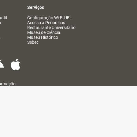
Serviços
ntil
Configuração Wi-Fi UEL
a
Acesso a Periódicos
Restaurante Universitário
Museu de Ciência
a
Museu Histórico
Sebec
formação
@