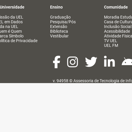
 Universidade
Ensino
Comunidade
issão da UEL
Graduação
Moradia Estuda
EL em Dados
Pesquisa/Pós
Casa de Cultur
ida na UEL
Extensão
Inclusão Social
uem é Quem
Biblioteca
Acessibilidade
arca Símbolo
Vestibular
Atividade Físic
lítica de Privacidade
TV UEL
UEL FM
v. 94958 ©
Assessoria de Tecnologia de In