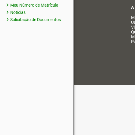
Meu Número de Matrícula
A
Notícias
M
Solicitação de Documentos
U
V
Q
M
Po