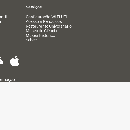
Serviços
ntil
Configuração Wi-Fi UEL
a
Acesso a Periódicos
Restaurante Universitário
Museu de Ciência
a
Museu Histórico
Sebec
formação
@