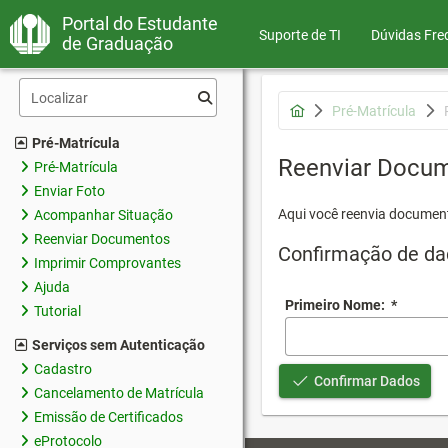
Portal do Estudante
Suporte de TI
Dúvidas Fre
de Graduação
Pré-Matrícula
Pré-Matrícula
Reenviar Docu
Pré-Matrícula
Enviar Foto
Aqui você reenvia document
Acompanhar Situação
Reenviar Documentos
Confirmação de da
Imprimir Comprovantes
Ajuda
Primeiro Nome:
*
Tutorial
Serviços sem Autenticação
Cadastro
Confirmar Dados
Cancelamento de Matrícula
Emissão de Certificados
eProtocolo