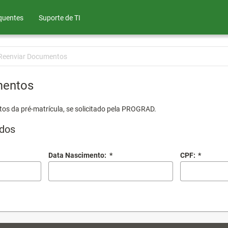
quentes
Suporte de TI
Reenviar Documentos
mentos
os da pré-matrícula, se solicitado pela PROGRAD.
dos
Data Nascimento:
*
CPF:
*