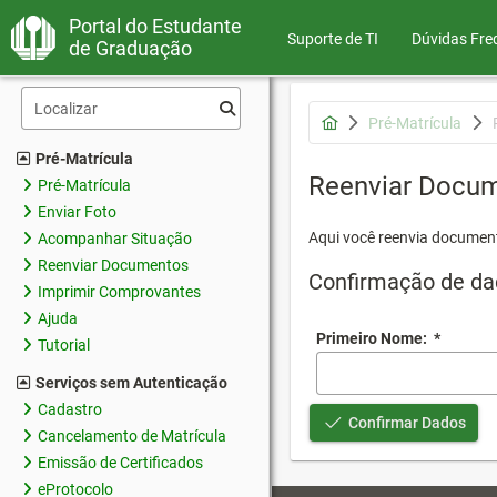
Portal do Estudante
Suporte de TI
Dúvidas Fre
de Graduação
Pré-Matrícula
Pré-Matrícula
Reenviar Docu
Pré-Matrícula
Enviar Foto
Aqui você reenvia document
Acompanhar Situação
Reenviar Documentos
Confirmação de da
Imprimir Comprovantes
Ajuda
Primeiro Nome:
*
Tutorial
Serviços sem Autenticação
Cadastro
Confirmar Dados
Cancelamento de Matrícula
Emissão de Certificados
eProtocolo