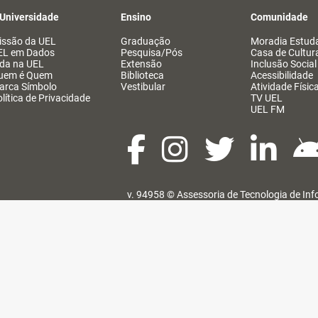
 Universidade
Ensino
Comunidade
issão da UEL
Graduação
Moradia Estuda
EL em Dados
Pesquisa/Pós
Casa de Cultur
ida na UEL
Extensão
Inclusão Social
uem é Quem
Biblioteca
Acessibilidade
arca Símbolo
Vestibular
Atividade Físic
lítica de Privacidade
TV UEL
UEL FM
v. 94958 ©
Assessoria de Tecnologia de In