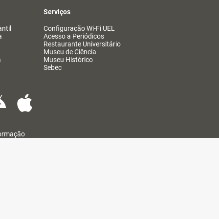
Serviços
ntil
Configuração Wi-Fi UEL
a
Acesso a Periódicos
Restaurante Universitário
Museu de Ciência
a
Museu Histórico
Sebec
formação
@