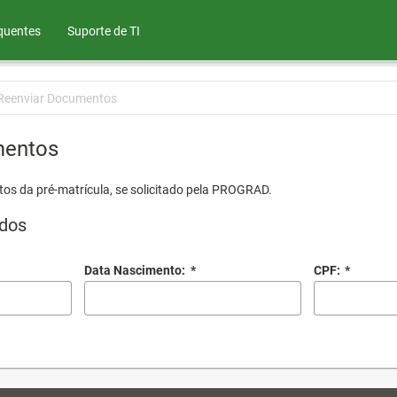
quentes
Suporte de TI
Reenviar Documentos
mentos
os da pré-matrícula, se solicitado pela PROGRAD.
dos
Data Nascimento:
*
CPF:
*