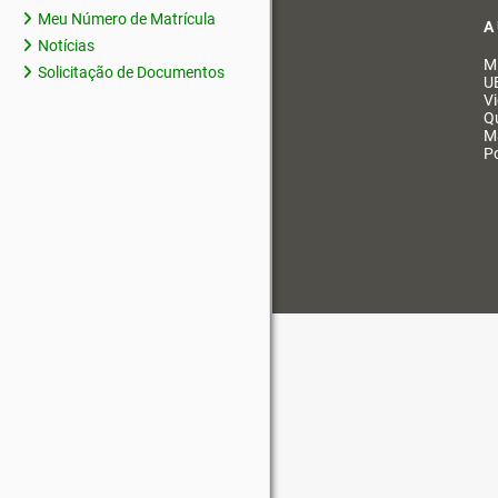
Meu Número de Matrícula
A
Notícias
M
Solicitação de Documentos
U
V
Q
M
Po