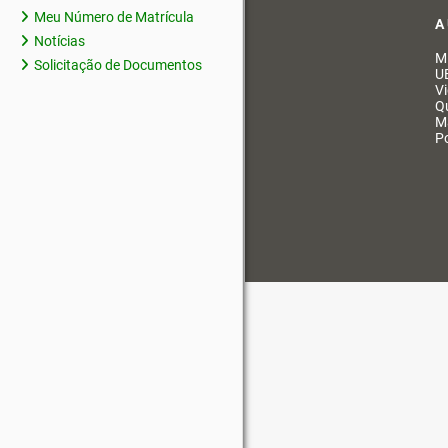
Meu Número de Matrícula
A
Notícias
M
Solicitação de Documentos
U
V
Q
M
Po