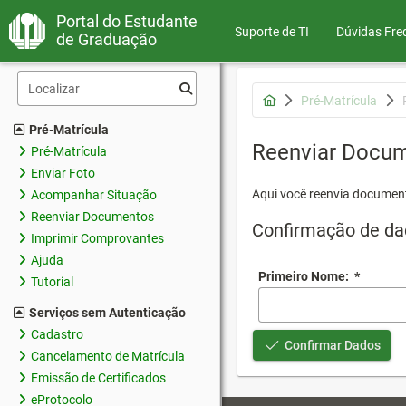
Portal do Estudante
Suporte de TI
Dúvidas Fre
de Graduação
Pré-Matrícula
Pré-Matrícula
Reenviar Docu
Pré-Matrícula
Enviar Foto
Aqui você reenvia document
Acompanhar Situação
Reenviar Documentos
Confirmação de da
Imprimir Comprovantes
Ajuda
Primeiro Nome:
*
Tutorial
Serviços sem Autenticação
Cadastro
Confirmar Dados
Cancelamento de Matrícula
Emissão de Certificados
eProtocolo