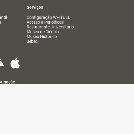
Serviços
ntil
Configuração Wi-Fi UEL
a
Acesso a Periódicos
Restaurante Universitário
Museu de Ciência
a
Museu Histórico
Sebec
formação
@