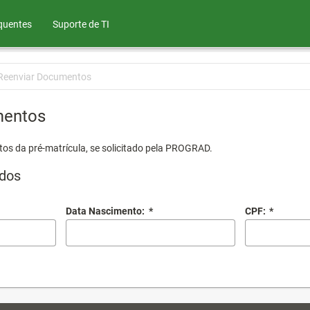
quentes
Suporte de TI
Reenviar Documentos
mentos
os da pré-matrícula, se solicitado pela PROGRAD.
dos
Data Nascimento:
*
CPF:
*