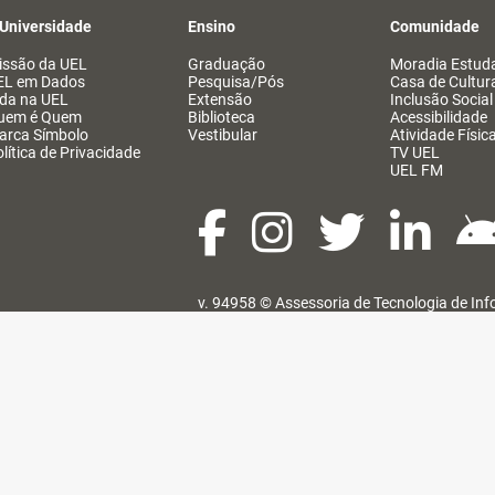
 Universidade
Ensino
Comunidade
issão da UEL
Graduação
Moradia Estuda
EL em Dados
Pesquisa/Pós
Casa de Cultur
ida na UEL
Extensão
Inclusão Social
uem é Quem
Biblioteca
Acessibilidade
arca Símbolo
Vestibular
Atividade Físic
lítica de Privacidade
TV UEL
UEL FM
v. 94958 ©
Assessoria de Tecnologia de In