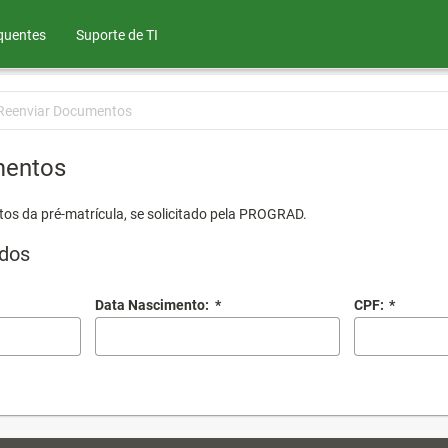
quentes
Suporte de TI
Reenviar Documentos
mentos
os da pré-matrícula, se solicitado pela PROGRAD.
dos
Data Nascimento:
*
CPF:
*