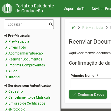
Portal do Estudante
Suporte de TI
Dúvidas Fre
de Graduação
Pré-Matrícula
Pré-Matrícula
Reenviar Docu
Pré-Matrícula
Enviar Foto
Aqui você reenvia document
Acompanhar Situação
Reenviar Documentos
Confirmação de da
Imprimir Comprovantes
Ajuda
Primeiro Nome:
*
Tutorial
Serviços sem Autenticação
Cadastro
Confirmar Dados
Cancelamento de Matrícula
Emissão de Certificados
eProtocolo