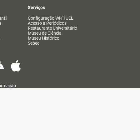
Serviços
ntil
Configuração Wi-Fi UEL
a
Acesso a Periódicos
Restaurante Universitário
Museu de Ciência
a
Museu Histórico
Sebec
formação
@