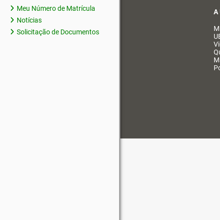
Meu Número de Matrícula
A
Notícias
M
Solicitação de Documentos
U
V
Q
M
Po