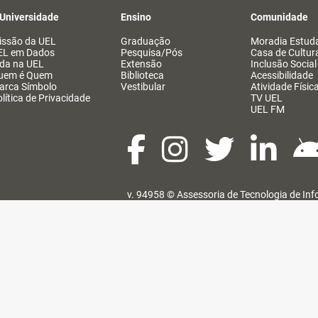
 Universidade
Ensino
Comunidade
issão da UEL
Graduação
Moradia Estuda
EL em Dados
Pesquisa/Pós
Casa de Cultur
ida na UEL
Extensão
Inclusão Social
uem é Quem
Biblioteca
Acessibilidade
arca Símbolo
Vestibular
Atividade Físic
lítica de Privacidade
TV UEL
UEL FM
v. 94958 ©
Assessoria de Tecnologia de In