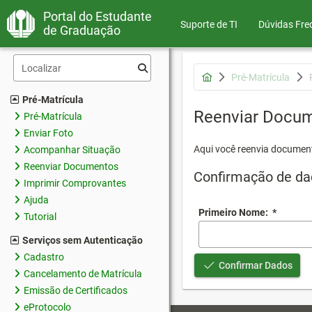
Portal do Estudante
Suporte de TI
Dúvidas Fre
de Graduação
Pré-Matrícula
Pré-Matrícula
Reenviar Docu
Pré-Matrícula
Enviar Foto
Aqui você reenvia document
Acompanhar Situação
Reenviar Documentos
Confirmação de da
Imprimir Comprovantes
Ajuda
Primeiro Nome:
*
Tutorial
Serviços sem Autenticação
Cadastro
Confirmar Dados
Cancelamento de Matrícula
Emissão de Certificados
eProtocolo