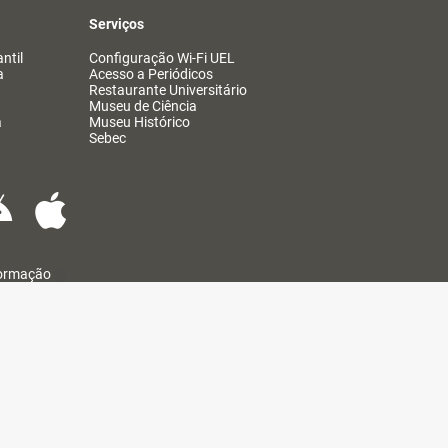
Serviços
ntil
Configuração Wi-Fi UEL
a
Acesso a Periódicos
Restaurante Universitário
Museu de Ciência
a
Museu Histórico
Sebec
formação
@