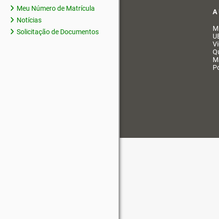
Meu Número de Matrícula
A
Notícias
M
Solicitação de Documentos
U
V
Q
M
Po