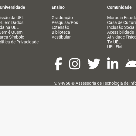
 Universidade
Ensino
Comunidade
issão da UEL
Graduação
Moradia Estuda
EL em Dados
Pesquisa/Pós
Casa de Cultur
ida na UEL
Extensão
Inclusão Social
uem é Quem
Biblioteca
Acessibilidade
arca Símbolo
Vestibular
Atividade Físic
lítica de Privacidade
TV UEL
UEL FM
v. 94958 ©
Assessoria de Tecnologia de In