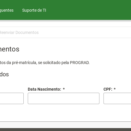
quentes
Suporte de TI
Reenviar Documentos
mentos
os da pré-matrícula, se solicitado pela PROGRAD.
dos
Data Nascimento:
*
CPF:
*