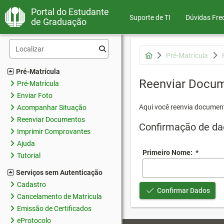
Portal do Estudante
Suporte de TI
Dúvidas Fre
de Graduação
Pré-Matrícula
Pré-Matrícula
Reenviar Docu
Pré-Matrícula
Enviar Foto
Aqui você reenvia document
Acompanhar Situação
Reenviar Documentos
Confirmação de da
Imprimir Comprovantes
Ajuda
Primeiro Nome:
*
Tutorial
Serviços sem Autenticação
Cadastro
Confirmar Dados
Cancelamento de Matrícula
Emissão de Certificados
eProtocolo