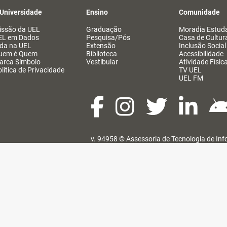
 Universidade
Ensino
Comunidade
issão da UEL
Graduação
Moradia Estuda
EL em Dados
Pesquisa/Pós
Casa de Cultur
ida na UEL
Extensão
Inclusão Social
uem é Quem
Biblioteca
Acessibilidade
arca Símbolo
Vestibular
Atividade Físic
lítica de Privacidade
TV UEL
UEL FM
v. 94958 ©
Assessoria de Tecnologia de In