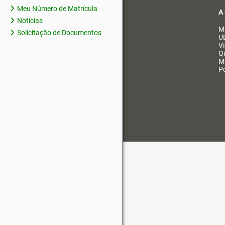
Meu Número de Matrícula
A
Notícias
M
Solicitação de Documentos
U
V
Q
M
Po