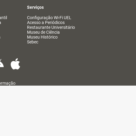
Serviços
ntil
Configuração Wi-Fi UEL
a
Acesso a Periódicos
Restaurante Universitário
Museu de Ciência
a
Museu Histórico
Sebec
formação
@