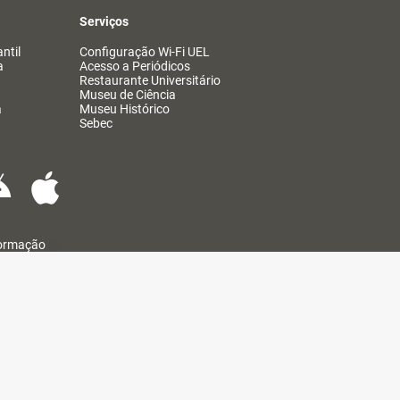
Serviços
ntil
Configuração Wi-Fi UEL
a
Acesso a Periódicos
Restaurante Universitário
Museu de Ciência
a
Museu Histórico
Sebec
formação
@