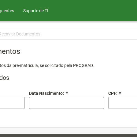
quentes
Suporte de TI
Reenviar Documentos
mentos
os da pré-matrícula, se solicitado pela PROGRAD.
dos
Data Nascimento:
*
CPF:
*