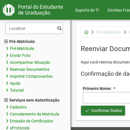
Portal do Estudante
Suporte de TI
Dúvidas Fre
de Graduação
Pré-Matrícula
Pré-Matrícula
Reenviar Docu
Pré-Matrícula
Enviar Foto
Aqui você reenvia document
Acompanhar Situação
Reenviar Documentos
Confirmação de da
Imprimir Comprovantes
Ajuda
Primeiro Nome:
*
Tutorial
Serviços sem Autenticação
Cadastro
Confirmar Dados
Cancelamento de Matrícula
Emissão de Certificados
eProtocolo