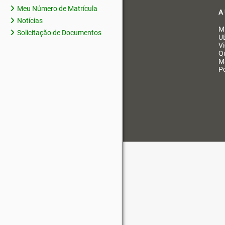
Meu Número de Matrícula
A
Notícias
M
Solicitação de Documentos
U
V
Q
M
Po