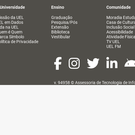
 Universidade
Ensino
Comunidade
issão da UEL
Graduação
Moradia Estuda
EL em Dados
Pesquisa/Pós
Casa de Cultur
ida na UEL
Extensão
Inclusão Social
uem é Quem
Biblioteca
Acessibilidade
arca Símbolo
Vestibular
Atividade Físic
lítica de Privacidade
TV UEL
UEL FM
v. 94958 ©
Assessoria de Tecnologia de In