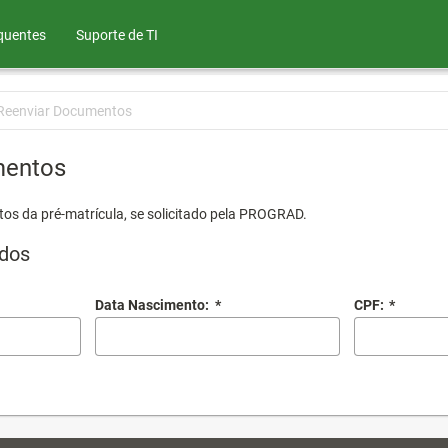
quentes
Suporte de TI
Reenviar Documentos
mentos
os da pré-matrícula, se solicitado pela PROGRAD.
dos
Data Nascimento:
*
CPF:
*