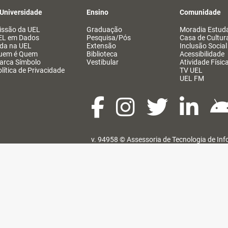
 Universidade
Ensino
Comunidade
issão da UEL
Graduação
Moradia Estuda
EL em Dados
Pesquisa/Pós
Casa de Cultur
ida na UEL
Extensão
Inclusão Social
uem é Quem
Biblioteca
Acessibilidade
arca Símbolo
Vestibular
Atividade Físic
lítica de Privacidade
TV UEL
UEL FM
v. 94958 ©
Assessoria de Tecnologia de In