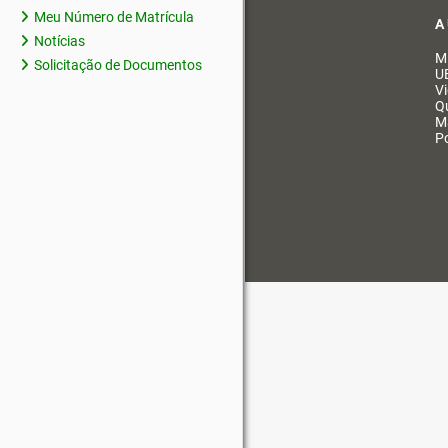
Meu Número de Matrícula
A
Notícias
M
Solicitação de Documentos
U
V
Q
M
Po