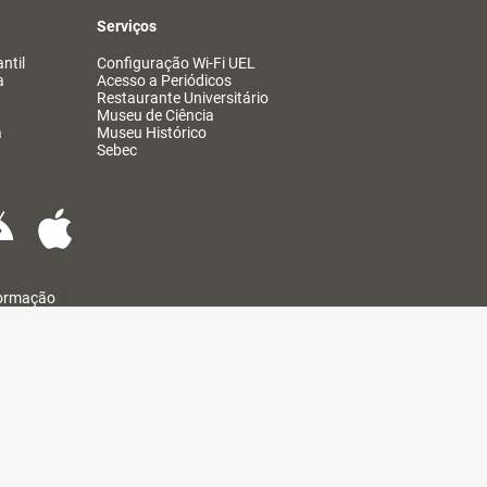
Serviços
ntil
Configuração Wi-Fi UEL
a
Acesso a Periódicos
Restaurante Universitário
Museu de Ciência
a
Museu Histórico
Sebec
formação
@