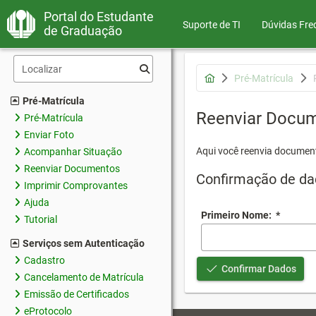
Portal do Estudante
Suporte de TI
Dúvidas Fre
de Graduação
Pré-Matrícula
Pré-Matrícula
Reenviar Docu
Pré-Matrícula
Enviar Foto
Aqui você reenvia document
Acompanhar Situação
Reenviar Documentos
Confirmação de da
Imprimir Comprovantes
Ajuda
Primeiro Nome:
*
Tutorial
Serviços sem Autenticação
Cadastro
Confirmar Dados
Cancelamento de Matrícula
Emissão de Certificados
eProtocolo