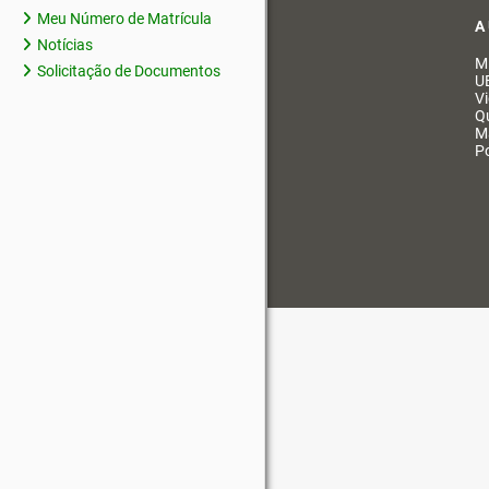
Meu Número de Matrícula
A
Notícias
M
Solicitação de Documentos
U
V
Q
M
Po