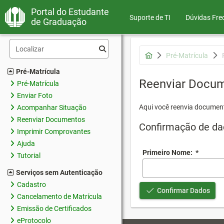
Portal do Estudante
Suporte de TI
Dúvidas Fre
de Graduação
Pré-Matrícula
Pré-Matrícula
Reenviar Docu
Pré-Matrícula
Enviar Foto
Aqui você reenvia document
Acompanhar Situação
Reenviar Documentos
Confirmação de da
Imprimir Comprovantes
Ajuda
Primeiro Nome:
*
Tutorial
Serviços sem Autenticação
Cadastro
Confirmar Dados
Cancelamento de Matrícula
Emissão de Certificados
eProtocolo