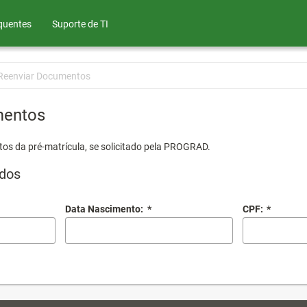
quentes
Suporte de TI
Reenviar Documentos
mentos
os da pré-matrícula, se solicitado pela PROGRAD.
dos
Data Nascimento:
*
CPF:
*