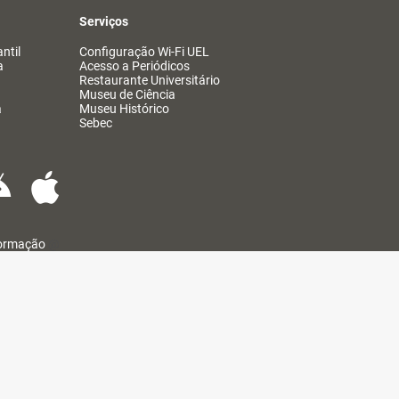
Serviços
ntil
Configuração Wi-Fi UEL
a
Acesso a Periódicos
Restaurante Universitário
Museu de Ciência
a
Museu Histórico
Sebec
formação
@