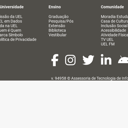
 Universidade
Ensino
Comunidade
issão da UEL
Graduação
Moradia Estuda
EL em Dados
Pesquisa/Pós
Casa de Cultur
ida na UEL
Extensão
Inclusão Social
uem é Quem
Biblioteca
Acessibilidade
arca Símbolo
Vestibular
Atividade Físic
lítica de Privacidade
TV UEL
UEL FM
v. 94958 ©
Assessoria de Tecnologia de In