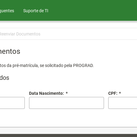
quentes
Suporte de TI
Reenviar Documentos
mentos
os da pré-matrícula, se solicitado pela PROGRAD.
dos
Data Nascimento:
*
CPF:
*