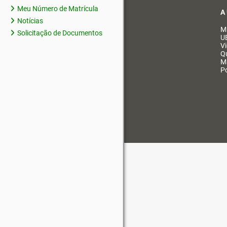
Meu Número de Matrícula
A
Notícias
M
Solicitação de Documentos
U
V
Q
M
Po