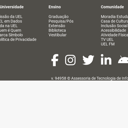
 Universidade
Ensino
Comunidade
issão da UEL
Graduação
Moradia Estuda
EL em Dados
Pesquisa/Pós
Casa de Cultur
ida na UEL
Extensão
Inclusão Social
uem é Quem
Biblioteca
Acessibilidade
arca Símbolo
Vestibular
Atividade Físic
lítica de Privacidade
TV UEL
UEL FM
v. 94958 ©
Assessoria de Tecnologia de In