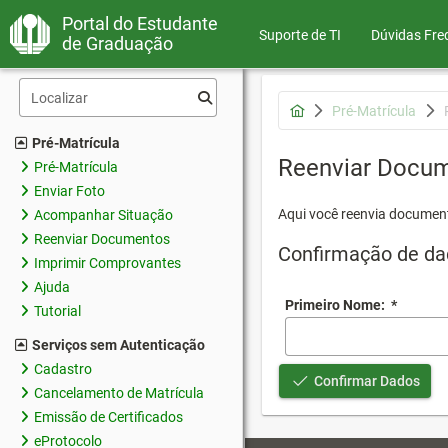
Portal do Estudante
Suporte de TI
Dúvidas Fre
de Graduação
Pré-Matrícula
Pré-Matrícula
Reenviar Docu
Pré-Matrícula
Enviar Foto
Aqui você reenvia document
Acompanhar Situação
Reenviar Documentos
Confirmação de da
Imprimir Comprovantes
Ajuda
Primeiro Nome:
*
Tutorial
Serviços sem Autenticação
Cadastro
Confirmar Dados
Cancelamento de Matrícula
Emissão de Certificados
eProtocolo