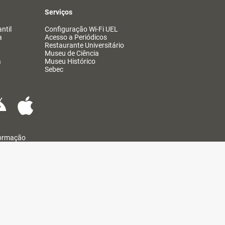
Serviços
ntil
Configuração Wi-Fi UEL
a
Acesso a Periódicos
Restaurante Universitário
Museu de Ciência
a
Museu Histórico
Sebec
formação
@