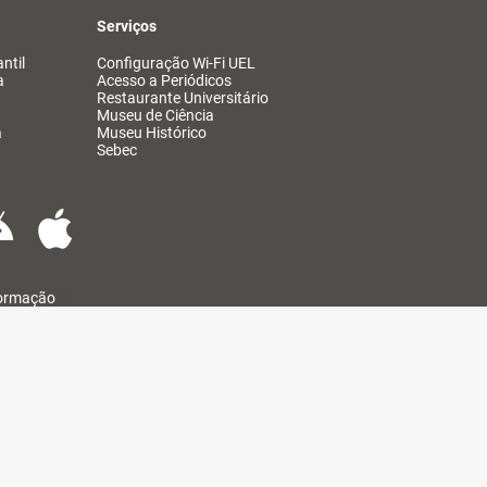
Serviços
ntil
Configuração Wi-Fi UEL
a
Acesso a Periódicos
Restaurante Universitário
Museu de Ciência
a
Museu Histórico
Sebec
formação
@