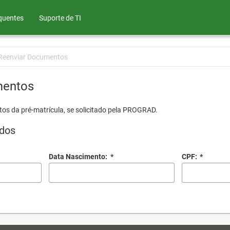
quentes
Suporte de TI
Reenviar Documentos
mentos
os da pré-matrícula, se solicitado pela PROGRAD.
dos
Data Nascimento:
*
CPF:
*