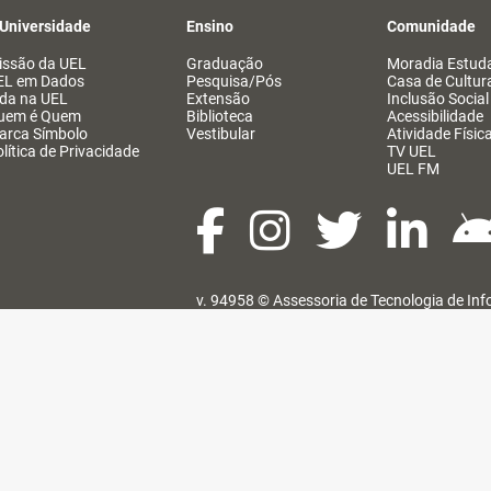
 Universidade
Ensino
Comunidade
issão da UEL
Graduação
Moradia Estuda
EL em Dados
Pesquisa/Pós
Casa de Cultur
ida na UEL
Extensão
Inclusão Social
uem é Quem
Biblioteca
Acessibilidade
arca Símbolo
Vestibular
Atividade Físic
lítica de Privacidade
TV UEL
UEL FM
v. 94958 ©
Assessoria de Tecnologia de In