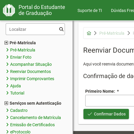
Portal do Estudante
Suporte de TI
Dúvidas Fre
de Graduação
Pré-Matrícula
Pré-Matrícula
Reenviar Docu
Pré-Matrícula
Enviar Foto
Aqui você reenvia document
Acompanhar Situação
Reenviar Documentos
Confirmação de da
Imprimir Comprovantes
Ajuda
Primeiro Nome:
*
Tutorial
Serviços sem Autenticação
Cadastro
Confirmar Dados
Cancelamento de Matrícula
Emissão de Certificados
eProtocolo