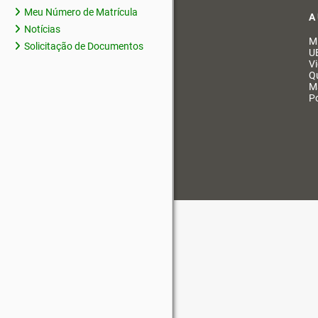
Meu Número de Matrícula
A
Notícias
M
Solicitação de Documentos
U
V
Q
M
Po