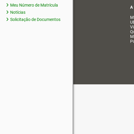
Meu Número de Matrícula
A
Notícias
M
Solicitação de Documentos
U
V
Q
M
Po