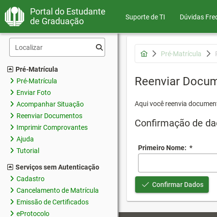
Portal do Estudante
Suporte de TI
Dúvidas Fre
de Graduação
Pré-Matrícula
Pré-Matrícula
Reenviar Docu
Pré-Matrícula
Enviar Foto
Aqui você reenvia document
Acompanhar Situação
Reenviar Documentos
Confirmação de da
Imprimir Comprovantes
Ajuda
Primeiro Nome:
*
Tutorial
Serviços sem Autenticação
Cadastro
Confirmar Dados
Cancelamento de Matrícula
Emissão de Certificados
eProtocolo