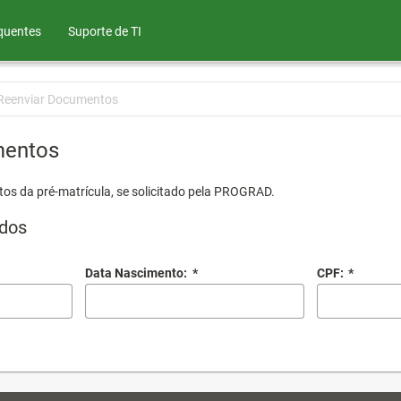
quentes
Suporte de TI
Reenviar Documentos
mentos
os da pré-matrícula, se solicitado pela PROGRAD.
dos
Data Nascimento:
*
CPF:
*