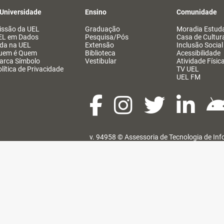
 Universidade
Ensino
Comunidade
issão da UEL
Graduação
Moradia Estuda
EL em Dados
Pesquisa/Pós
Casa de Cultur
ida na UEL
Extensão
Inclusão Social
uem é Quem
Biblioteca
Acessibilidade
arca Símbolo
Vestibular
Atividade Físic
lítica de Privacidade
TV UEL
UEL FM
v. 94958 ©
Assessoria de Tecnologia de In