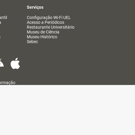
Serviços
ntil
Configuração Wi-Fi UEL
a
Acesso a Periódicos
Restaurante Universitário
Museu de Ciência
a
Museu Histórico
Sebec
formação
@