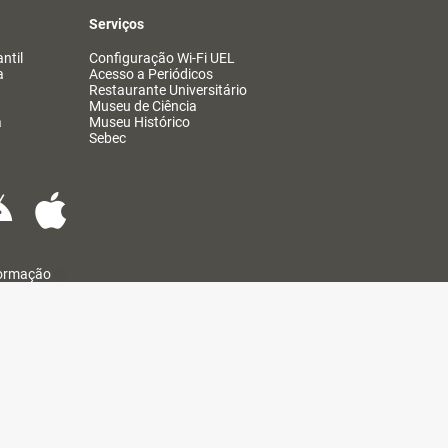
Serviços
ntil
Configuração Wi-Fi UEL
a
Acesso a Periódicos
Restaurante Universitário
Museu de Ciência
a
Museu Histórico
Sebec
formação
@