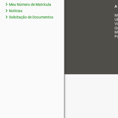
Meu Número de Matrícula
A
Notícias
M
Solicitação de Documentos
U
V
Q
M
Po