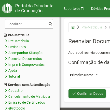
Portal do Estudante
Suporte de TI
Dúvidas Fre
de Graduação
Pré-Matrícula
Pré-Matrícula
Reenviar Docu
Pré-Matrícula
Enviar Foto
Aqui você reenvia document
Acompanhar Situação
Reenviar Documentos
Confirmação de da
Imprimir Comprovantes
Ajuda
Primeiro Nome:
*
Tutorial
Serviços sem Autenticação
Cadastro
Confirmar Dados
Cancelamento de Matrícula
Emissão de Certificados
eProtocolo