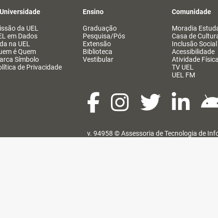
 Universidade
Ensino
Comunidade
issão da UEL
Graduação
Moradia Estuda
EL em Dados
Pesquisa/Pós
Casa de Cultur
ida na UEL
Extensão
Inclusão Social
uem é Quem
Biblioteca
Acessibilidade
arca Símbolo
Vestibular
Atividade Físic
lítica de Privacidade
TV UEL
UEL FM
v. 94958 ©
Assessoria de Tecnologia de In