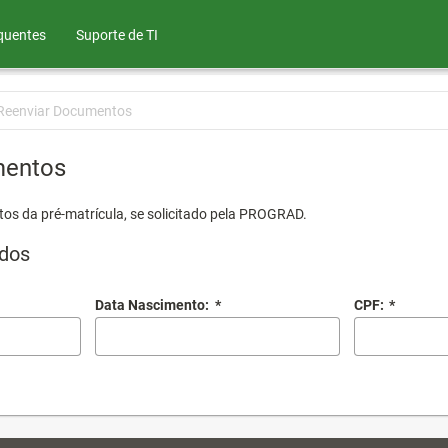
quentes
Suporte de TI
Reenviar Documentos
mentos
os da pré-matrícula, se solicitado pela PROGRAD.
dos
Data Nascimento:
*
CPF:
*