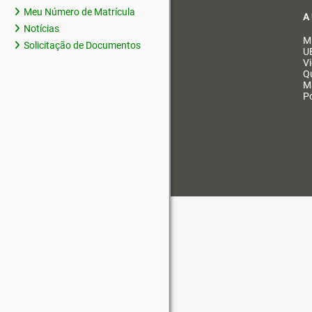
Meu Número de Matrícula
A
Notícias
M
Solicitação de Documentos
U
V
Q
M
Po