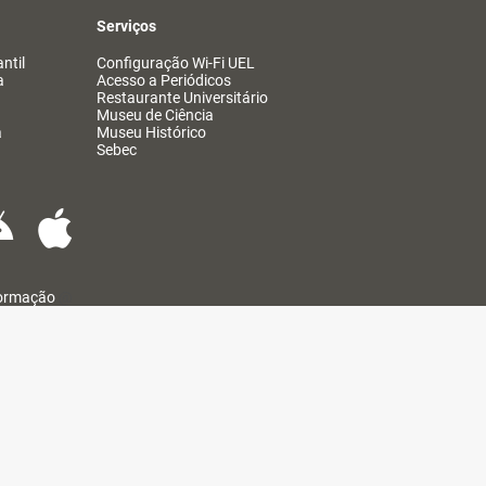
Serviços
ntil
Configuração Wi-Fi UEL
a
Acesso a Periódicos
Restaurante Universitário
Museu de Ciência
a
Museu Histórico
Sebec
formação
@