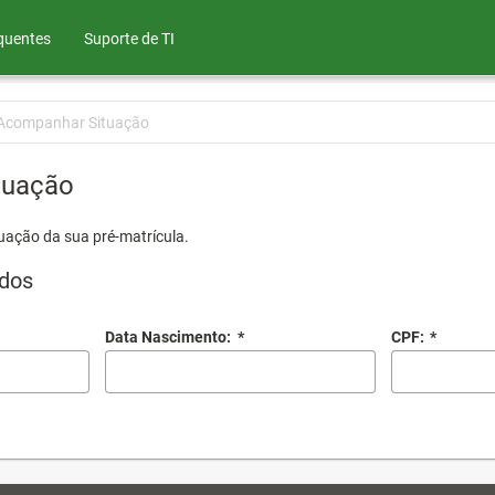
quentes
Suporte de TI
Acompanhar Situação
tuação
uação da sua pré-matrícula.
dos
Data Nascimento:
*
CPF:
*