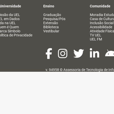
 Universidade
Ensino
Comunidade
issão da UEL
Graduação
Moradia Estuda
EL em Dados
Pesquisa/Pós
Casa de Cultur
ida na UEL
Extensão
Inclusão Social
uem é Quem
Biblioteca
Acessibilidade
arca Símbolo
Vestibular
Atividade Físic
lítica de Privacidade
TV UEL
UEL FM
v. 94958 ©
Assessoria de Tecnologia de In