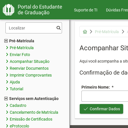
Portal do Estudante
Suporte de TI
Dúvidas Fre
de Graduação
Pré-Matrícula
Pré-Matrícula
Acompanhar Si
Pré-Matrícula
Enviar Foto
Aqui você acompanha a sit
Acompanhar Situação
Reenviar Documentos
Confirmação de da
Imprimir Comprovantes
Ajuda
Primeiro Nome:
*
Tutorial
Serviços sem Autenticação
Cadastro
Confirmar Dados
Cancelamento de Matrícula
Emissão de Certificados
eProtocolo