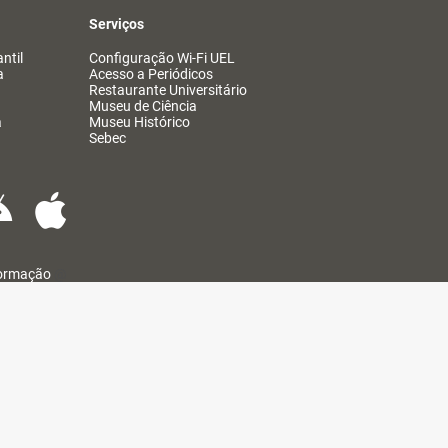
Serviços
ntil
Configuração Wi-Fi UEL
a
Acesso a Periódicos
Restaurante Universitário
Museu de Ciência
a
Museu Histórico
Sebec
formação
@