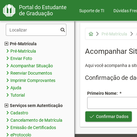
Portal do Estudante
Suporte de TI
Dúvidas Fre
de Graduação
Pré-Matrícula
Pré-Matrícula
Acompanhar Si
Pré-Matrícula
Enviar Foto
Aqui você acompanha a sit
Acompanhar Situação
Reenviar Documentos
Confirmação de da
Imprimir Comprovantes
Ajuda
Primeiro Nome:
*
Tutorial
Serviços sem Autenticação
Cadastro
Confirmar Dados
Cancelamento de Matrícula
Emissão de Certificados
eProtocolo