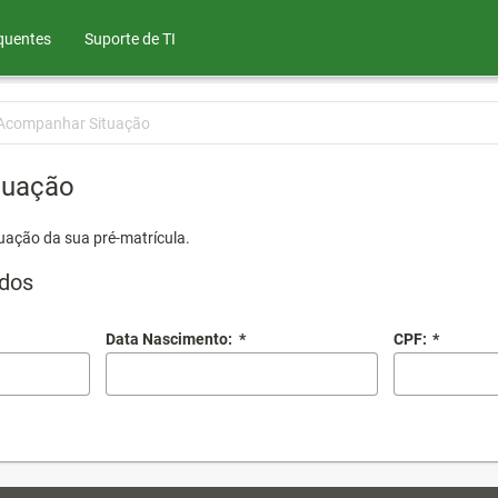
quentes
Suporte de TI
Acompanhar Situação
tuação
uação da sua pré-matrícula.
dos
Data Nascimento:
*
CPF:
*