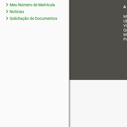
Meu Número de Matrícula
A
Notícias
M
Solicitação de Documentos
U
V
Q
M
Po