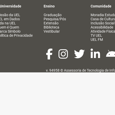
 Universidade
Ensino
Comunidade
issão da UEL
Graduação
Moradia Estuda
EL em Dados
Pesquisa/Pós
Casa de Cultur
ida na UEL
Extensão
Inclusão Social
uem é Quem
Biblioteca
Acessibilidade
arca Símbolo
Vestibular
Atividade Físic
lítica de Privacidade
TV UEL
UEL FM
v. 94958 ©
Assessoria de Tecnologia de In