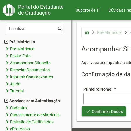
Portal do Estudante
Suporte de TI
Dúvidas Fre
de Graduação
Pré-Matrícula
Pré-Matrícula
Acompanhar Si
Pré-Matrícula
Enviar Foto
Aqui você acompanha a sit
Acompanhar Situação
Reenviar Documentos
Confirmação de da
Imprimir Comprovantes
Ajuda
Primeiro Nome:
*
Tutorial
Serviços sem Autenticação
Cadastro
Confirmar Dados
Cancelamento de Matrícula
Emissão de Certificados
eProtocolo