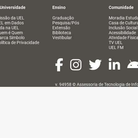
 Universidade
Ensino
Comunidade
issão da UEL
Graduação
Moradia Estuda
EL em Dados
Pesquisa/Pós
Casa de Cultur
ida na UEL
Extensão
Inclusão Social
uem é Quem
Biblioteca
Acessibilidade
arca Símbolo
Vestibular
Atividade Físic
lítica de Privacidade
TV UEL
UEL FM
v. 94958 ©
Assessoria de Tecnologia de In