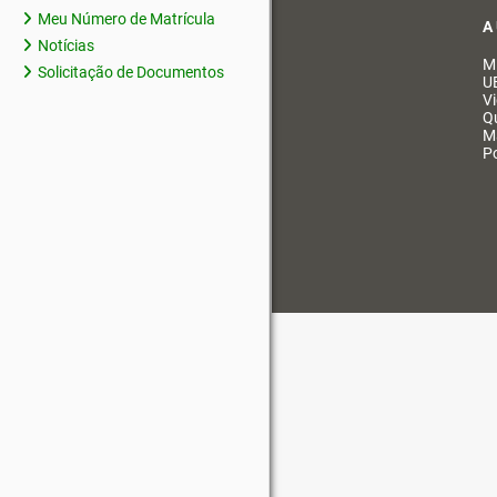
Meu Número de Matrícula
A
Notícias
M
Solicitação de Documentos
U
V
Q
M
Po