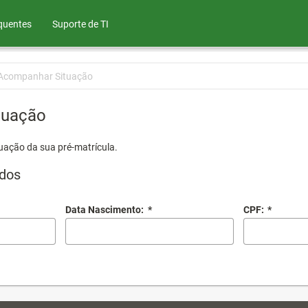
quentes
Suporte de TI
Acompanhar Situação
tuação
uação da sua pré-matrícula.
dos
Data Nascimento:
*
CPF:
*