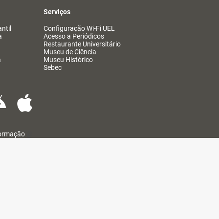
Serviços
ntil
Configuração Wi-Fi UEL
a
Acesso a Periódicos
Restaurante Universitário
Museu de Ciência
a
Museu Histórico
Sebec
formação
@