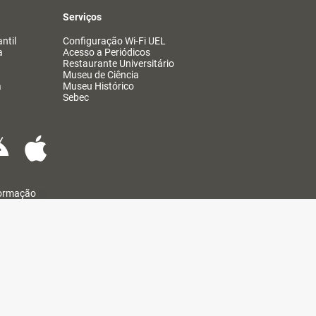
Serviços
ntil
Configuração Wi-Fi UEL
a
Acesso a Periódicos
Restaurante Universitário
Museu de Ciência
a
Museu Histórico
Sebec
formação
@