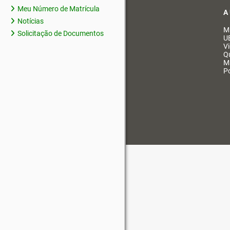
Meu Número de Matrícula
A
Notícias
M
Solicitação de Documentos
U
V
Q
M
Po