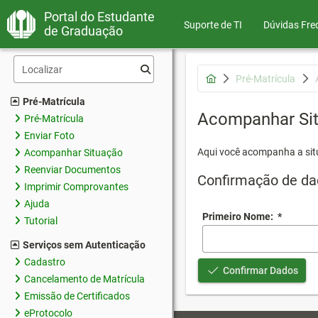
Portal do Estudante
Suporte de TI
Dúvidas Fre
de Graduação
Pré-Matrícula
Pré-Matrícula
Acompanhar Si
Pré-Matrícula
Enviar Foto
Aqui você acompanha a sit
Acompanhar Situação
Reenviar Documentos
Confirmação de da
Imprimir Comprovantes
Ajuda
Primeiro Nome:
*
Tutorial
Serviços sem Autenticação
Cadastro
Confirmar Dados
Cancelamento de Matrícula
Emissão de Certificados
eProtocolo