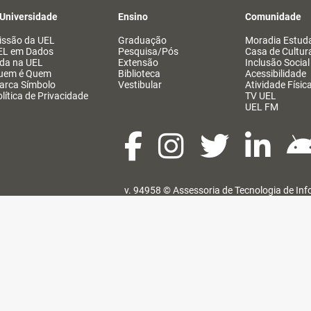
 Universidade
Ensino
Comunidade
issão da UEL
Graduação
Moradia Estuda
EL em Dados
Pesquisa/Pós
Casa de Cultur
ida na UEL
Extensão
Inclusão Social
uem é Quem
Biblioteca
Acessibilidade
arca Símbolo
Vestibular
Atividade Físic
lítica de Privacidade
TV UEL
UEL FM
v. 94958 ©
Assessoria de Tecnologia de In