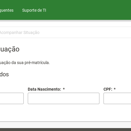
quentes
Suporte de TI
Acompanhar Situação
tuação
uação da sua pré-matrícula.
dos
Data Nascimento:
*
CPF:
*