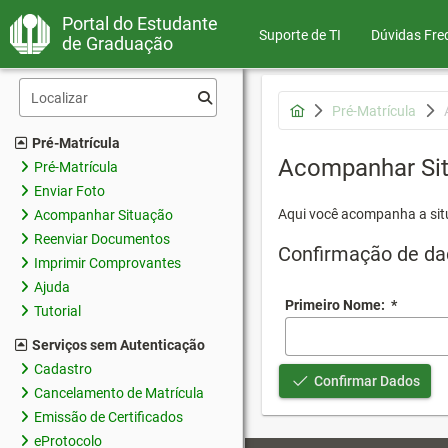
Portal do Estudante
Suporte de TI
Dúvidas Fre
de Graduação
Pré-Matrícula
Pré-Matrícula
Acompanhar Si
Pré-Matrícula
Enviar Foto
Aqui você acompanha a sit
Acompanhar Situação
Reenviar Documentos
Confirmação de da
Imprimir Comprovantes
Ajuda
Primeiro Nome:
*
Tutorial
Serviços sem Autenticação
Cadastro
Confirmar Dados
Cancelamento de Matrícula
Emissão de Certificados
eProtocolo