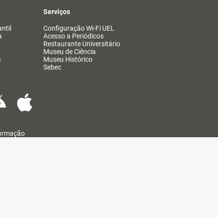
Serviços
ntil
Configuração Wi-Fi UEL
a
Acesso a Periódicos
Restaurante Universitário
Museu de Ciência
a
Museu Histórico
Sebec
formação
@