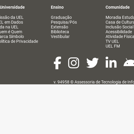
 Universidade
Ensino
Comunidade
issão da UEL
Graduação
Moradia Estuda
EL em Dados
Pesquisa/Pós
Casa de Cultur
ida na UEL
Extensão
Inclusão Social
uem é Quem
Biblioteca
Acessibilidade
arca Símbolo
Vestibular
Atividade Físic
lítica de Privacidade
TV UEL
UEL FM
v. 94958 ©
Assessoria de Tecnologia de In