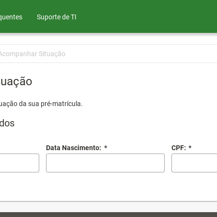
quentes
Suporte de TI
Acompanhar Situação
tuação
uação da sua pré-matrícula.
dos
Data Nascimento:
*
CPF:
*