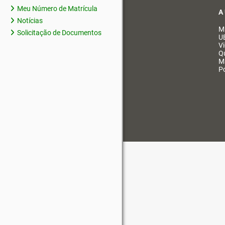
Meu Número de Matrícula
A
Notícias
M
Solicitação de Documentos
U
V
Q
M
Po