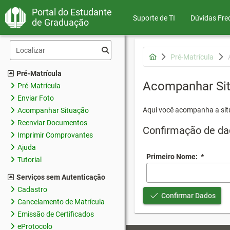
Portal do Estudante
Suporte de TI
Dúvidas Fre
de Graduação
Pré-Matrícula
Pré-Matrícula
Acompanhar Si
Pré-Matrícula
Enviar Foto
Aqui você acompanha a sit
Acompanhar Situação
Reenviar Documentos
Confirmação de da
Imprimir Comprovantes
Ajuda
Primeiro Nome:
*
Tutorial
Serviços sem Autenticação
Cadastro
Confirmar Dados
Cancelamento de Matrícula
Emissão de Certificados
eProtocolo