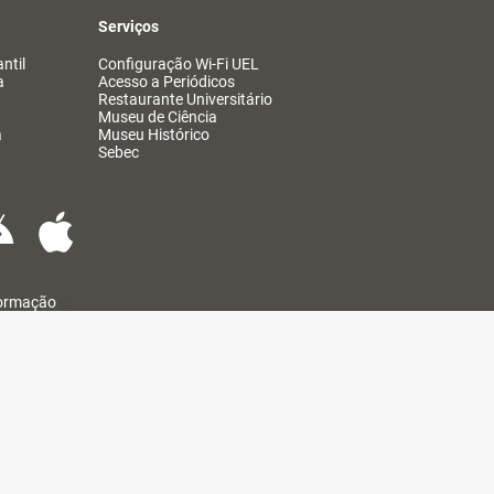
Serviços
ntil
Configuração Wi-Fi UEL
a
Acesso a Periódicos
Restaurante Universitário
Museu de Ciência
a
Museu Histórico
Sebec
formação
@