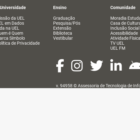
 Universidade
Ensino
Comunidade
issão da UEL
Graduação
Moradia Estuda
EL em Dados
Pesquisa/Pós
Casa de Cultur
ida na UEL
Extensão
Inclusão Social
uem é Quem
Biblioteca
Acessibilidade
arca Símbolo
Vestibular
Atividade Físic
lítica de Privacidade
TV UEL
UEL FM
v. 94958 ©
Assessoria de Tecnologia de In