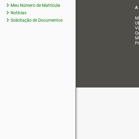
Meu Número de Matrícula
A
Notícias
M
Solicitação de Documentos
U
V
Q
M
Po