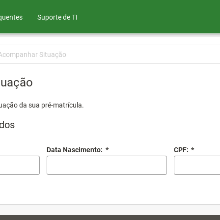
quentes
Suporte de TI
Acompanhar Situação
tuação
uação da sua pré-matrícula.
dos
Data Nascimento:
*
CPF:
*