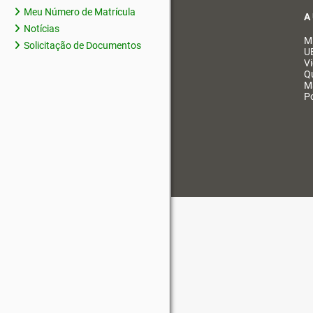
Meu Número de Matrícula
A
Notícias
M
Solicitação de Documentos
U
V
Q
M
Po