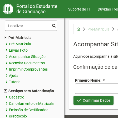
Portal do Estudante
Suporte de TI
Dúvidas Fre
de Graduação
Pré-Matrícula
Pré-Matrícula
Acompanhar Si
Pré-Matrícula
Enviar Foto
Aqui você acompanha a sit
Acompanhar Situação
Reenviar Documentos
Confirmação de da
Imprimir Comprovantes
Ajuda
Primeiro Nome:
*
Tutorial
Serviços sem Autenticação
Cadastro
Confirmar Dados
Cancelamento de Matrícula
Emissão de Certificados
eProtocolo