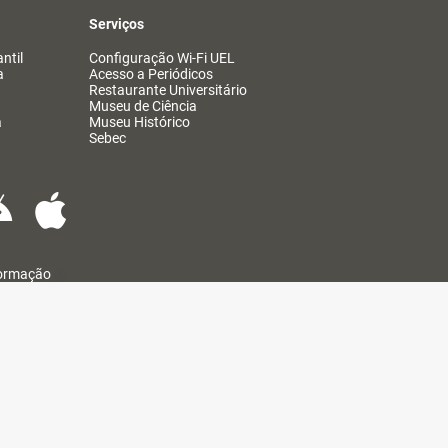
Serviços
ntil
Configuração Wi-Fi UEL
a
Acesso a Periódicos
Restaurante Universitário
Museu de Ciência
a
Museu Histórico
Sebec
formação
@