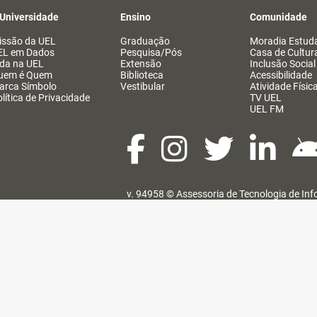
 Universidade
Ensino
Comunidade
issão da UEL
Graduação
Moradia Estuda
EL em Dados
Pesquisa/Pós
Casa de Cultur
ida na UEL
Extensão
Inclusão Social
uem é Quem
Biblioteca
Acessibilidade
arca Símbolo
Vestibular
Atividade Físic
lítica de Privacidade
TV UEL
UEL FM
v. 94958 ©
Assessoria de Tecnologia de In