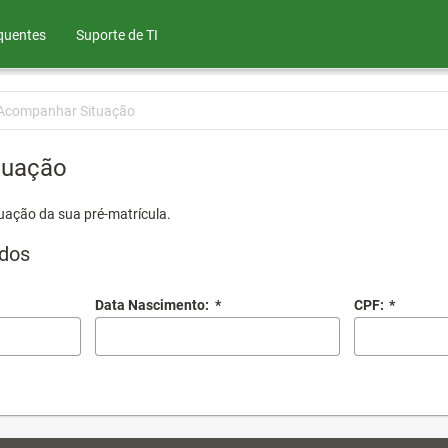
quentes
Suporte de TI
Acompanhar Situação
tuação
uação da sua pré-matrícula.
dos
Data Nascimento:
*
CPF:
*