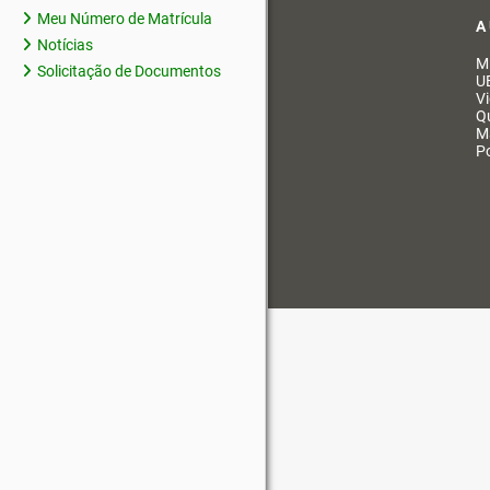
Meu Número de Matrícula
A
Notícias
M
Solicitação de Documentos
U
V
Q
M
Po