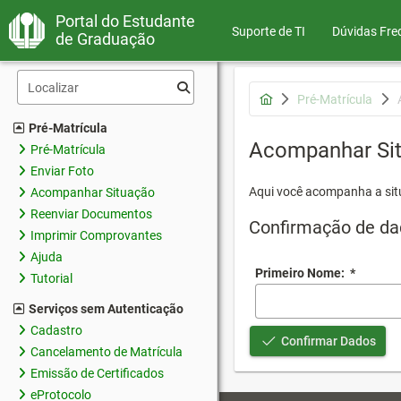
Portal do Estudante
Suporte de TI
Dúvidas Fre
de Graduação
Pré-Matrícula
Pré-Matrícula
Acompanhar Si
Pré-Matrícula
Enviar Foto
Aqui você acompanha a sit
Acompanhar Situação
Reenviar Documentos
Confirmação de da
Imprimir Comprovantes
Ajuda
Primeiro Nome:
*
Tutorial
Serviços sem Autenticação
Cadastro
Confirmar Dados
Cancelamento de Matrícula
Emissão de Certificados
eProtocolo