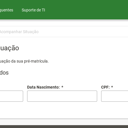
quentes
Suporte de TI
Acompanhar Situação
tuação
uação da sua pré-matrícula.
dos
Data Nascimento:
*
CPF:
*