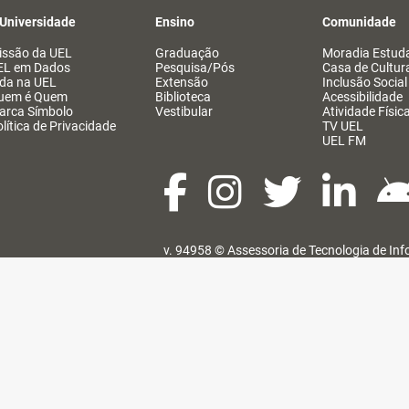
 Universidade
Ensino
Comunidade
issão da UEL
Graduação
Moradia Estuda
EL em Dados
Pesquisa/Pós
Casa de Cultur
ida na UEL
Extensão
Inclusão Social
uem é Quem
Biblioteca
Acessibilidade
arca Símbolo
Vestibular
Atividade Físic
lítica de Privacidade
TV UEL
UEL FM
v. 94958 ©
Assessoria de Tecnologia de In