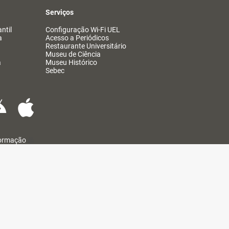
Serviços
ntil
Configuração Wi-Fi UEL
a
Acesso a Periódicos
Restaurante Universitário
Museu de Ciência
a
Museu Histórico
Sebec
formação
@